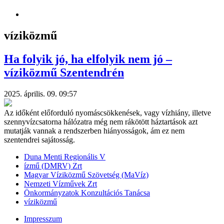
víziközmű
Ha folyik jó, ha elfolyik nem jó –
víziközmű Szentendrén
2025. április. 09. 09:57
Az időként előforduló nyomáscsökkenések, vagy vízhiány, illetve
szennyvízcsatorna hálózatra még nem rákötött háztartások azt
mutatják vannak a rendszerben hiányosságok, ám ez nem
szentendrei sajátosság.
Duna Menti Regionális V
ízmű (DMRV) Zrt
Magyar Víziközmű Szövetség (MaVíz)
Nemzeti Vízművek Zrt
Önkormányzatok Konzultációs Tanácsa
víziközmű
Impresszum