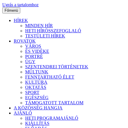
Ugrás a tartalomhoz
Főmenü
HÍREK
MINDEN HÍR
HETI HÍRÖSSZEFOGLALÓ
TESTÜLETI HÍREK
ROVATOK
VÁROS
ÉS VIDÉKE
PORTRÉ
ÜGY
SZENTENDREI TÖRTÉNETEK
MÚLTUNK
FENNTARTHATÓ ÉLET
KULTÚRA
OKTATÁS
SPORT
EGÉSZSÉG
TÁMOGATOTT TARTALOM
A KÖZÖSSÉG HANGJA
AJÁNLÓ
HETI PROGRAMAJÁNLÓ
KIÁLLÍTÁS