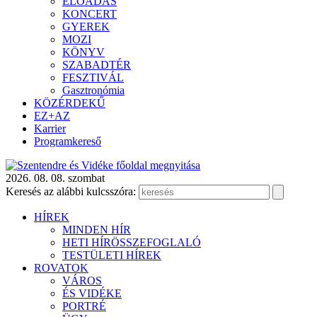
ELŐADÁS
KONCERT
GYEREK
MOZI
KÖNYV
SZABADTÉR
FESZTIVÁL
Gasztronómia
KÖZÉRDEKŰ
EZ+AZ
Karrier
Programkereső
2026. 08. 08. szombat
Keresés az alábbi kulcsszóra:
HÍREK
MINDEN HÍR
HETI HÍRÖSSZEFOGLALÓ
TESTÜLETI HÍREK
ROVATOK
VÁROS
ÉS VIDÉKE
PORTRÉ