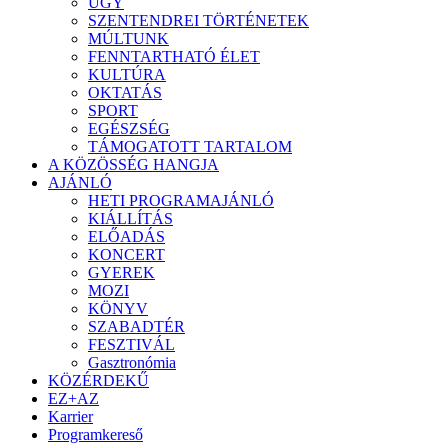
ÜGY
SZENTENDREI TÖRTÉNETEK
MÚLTUNK
FENNTARTHATÓ ÉLET
KULTÚRA
OKTATÁS
SPORT
EGÉSZSÉG
TÁMOGATOTT TARTALOM
A KÖZÖSSÉG HANGJA
AJÁNLÓ
HETI PROGRAMAJÁNLÓ
KIÁLLÍTÁS
ELŐADÁS
KONCERT
GYEREK
MOZI
KÖNYV
SZABADTÉR
FESZTIVÁL
Gasztronómia
KÖZÉRDEKŰ
EZ+AZ
Karrier
Programkereső