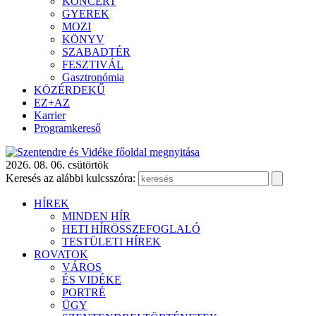
KONCERT
GYEREK
MOZI
KÖNYV
SZABADTÉR
FESZTIVÁL
Gasztronómia
KÖZÉRDEKŰ
EZ+AZ
Karrier
Programkereső
2026. 08. 06. csütörtök
Keresés az alábbi kulcsszóra:
HÍREK
MINDEN HÍR
HETI HÍRÖSSZEFOGLALÓ
TESTÜLETI HÍREK
ROVATOK
VÁROS
ÉS VIDÉKE
PORTRÉ
ÜGY