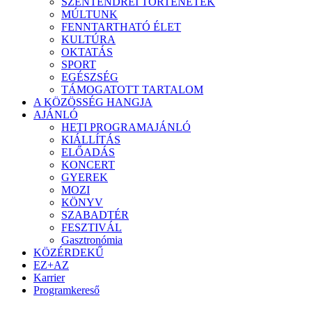
SZENTENDREI TÖRTÉNETEK
MÚLTUNK
FENNTARTHATÓ ÉLET
KULTÚRA
OKTATÁS
SPORT
EGÉSZSÉG
TÁMOGATOTT TARTALOM
A KÖZÖSSÉG HANGJA
AJÁNLÓ
HETI PROGRAMAJÁNLÓ
KIÁLLÍTÁS
ELŐADÁS
KONCERT
GYEREK
MOZI
KÖNYV
SZABADTÉR
FESZTIVÁL
Gasztronómia
KÖZÉRDEKŰ
EZ+AZ
Karrier
Programkereső