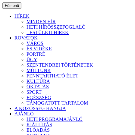
Ugrás
Főmenü
a
tartalomhoz
HÍREK
MINDEN HÍR
HETI HÍRÖSSZEFOGLALÓ
TESTÜLETI HÍREK
ROVATOK
VÁROS
ÉS VIDÉKE
PORTRÉ
ÜGY
SZENTENDREI TÖRTÉNETEK
MÚLTUNK
FENNTARTHATÓ ÉLET
KULTÚRA
OKTATÁS
SPORT
EGÉSZSÉG
TÁMOGATOTT TARTALOM
A KÖZÖSSÉG HANGJA
AJÁNLÓ
HETI PROGRAMAJÁNLÓ
KIÁLLÍTÁS
ELŐADÁS