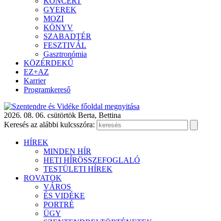
KONCERT
GYEREK
MOZI
KÖNYV
SZABADTÉR
FESZTIVÁL
Gasztronómia
KÖZÉRDEKŰ
EZ+AZ
Karrier
Programkereső
2026. 08. 06. csütörtök
Berta, Bettina
Keresés az alábbi kulcsszóra:
HÍREK
MINDEN HÍR
HETI HÍRÖSSZEFOGLALÓ
TESTÜLETI HÍREK
ROVATOK
VÁROS
ÉS VIDÉKE
PORTRÉ
ÜGY