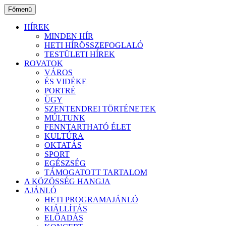
Ugrás
Főmenü
a
tartalomhoz
HÍREK
MINDEN HÍR
HETI HÍRÖSSZEFOGLALÓ
TESTÜLETI HÍREK
ROVATOK
VÁROS
ÉS VIDÉKE
PORTRÉ
ÜGY
SZENTENDREI TÖRTÉNETEK
MÚLTUNK
FENNTARTHATÓ ÉLET
KULTÚRA
OKTATÁS
SPORT
EGÉSZSÉG
TÁMOGATOTT TARTALOM
A KÖZÖSSÉG HANGJA
AJÁNLÓ
HETI PROGRAMAJÁNLÓ
KIÁLLÍTÁS
ELŐADÁS