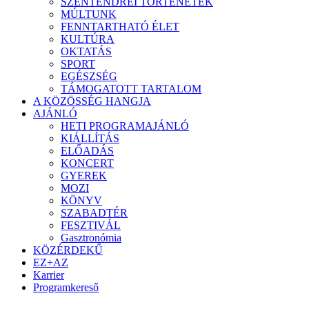
SZENTENDREI TÖRTÉNETEK
MÚLTUNK
FENNTARTHATÓ ÉLET
KULTÚRA
OKTATÁS
SPORT
EGÉSZSÉG
TÁMOGATOTT TARTALOM
A KÖZÖSSÉG HANGJA
AJÁNLÓ
HETI PROGRAMAJÁNLÓ
KIÁLLÍTÁS
ELŐADÁS
KONCERT
GYEREK
MOZI
KÖNYV
SZABADTÉR
FESZTIVÁL
Gasztronómia
KÖZÉRDEKŰ
EZ+AZ
Karrier
Programkereső