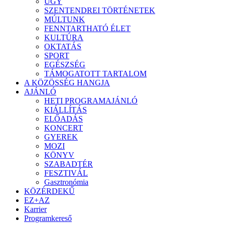
ÜGY
SZENTENDREI TÖRTÉNETEK
MÚLTUNK
FENNTARTHATÓ ÉLET
KULTÚRA
OKTATÁS
SPORT
EGÉSZSÉG
TÁMOGATOTT TARTALOM
A KÖZÖSSÉG HANGJA
AJÁNLÓ
HETI PROGRAMAJÁNLÓ
KIÁLLÍTÁS
ELŐADÁS
KONCERT
GYEREK
MOZI
KÖNYV
SZABADTÉR
FESZTIVÁL
Gasztronómia
KÖZÉRDEKŰ
EZ+AZ
Karrier
Programkereső