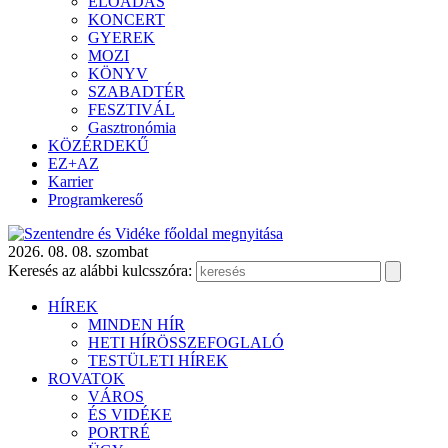
ELŐADÁS
KONCERT
GYEREK
MOZI
KÖNYV
SZABADTÉR
FESZTIVÁL
Gasztronómia
KÖZÉRDEKŰ
EZ+AZ
Karrier
Programkereső
2026. 08. 08. szombat
Keresés az alábbi kulcsszóra:
HÍREK
MINDEN HÍR
HETI HÍRÖSSZEFOGLALÓ
TESTÜLETI HÍREK
ROVATOK
VÁROS
ÉS VIDÉKE
PORTRÉ