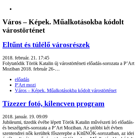
Város – Képek. Műalkotásokba kódolt
várostörténet
Eltűnt és túlélő városrészek
2018. február. 21. 17:45
Folytatódik Török Katalin új várostörténeti előadás-sorozata a P’Art
Moziban 2018. február 26-…
előadás
P'Art mozi
Város – Képek. Műalkotásokba kódolt várostörténet
Tízezer fotó, kilencven program
2018. január. 19. 09:09
Jubileumi, tizedik évébe lépett Török Katalin művészeti író előadás-
és beszélgetés-sorozata a P’Art Moziban. Az utóbbi két évben
szentendrei nők kerültek főszerepbe a KitűNŐK-sorozatban, az idei