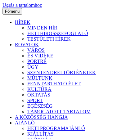
Ugrás a tartalomhoz
Főmenü
HÍREK
MINDEN HÍR
HETI HÍRÖSSZEFOGLALÓ
TESTÜLETI HÍREK
ROVATOK
VÁROS
ÉS VIDÉKE
PORTRÉ
ÜGY
SZENTENDREI TÖRTÉNETEK
MÚLTUNK
FENNTARTHATÓ ÉLET
KULTÚRA
OKTATÁS
SPORT
EGÉSZSÉG
TÁMOGATOTT TARTALOM
A KÖZÖSSÉG HANGJA
AJÁNLÓ
HETI PROGRAMAJÁNLÓ
KIÁLLÍTÁS