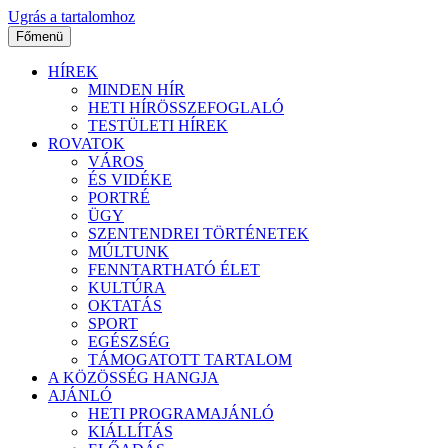
Ugrás a tartalomhoz
Főmenü
HÍREK
MINDEN HÍR
HETI HÍRÖSSZEFOGLALÓ
TESTÜLETI HÍREK
ROVATOK
VÁROS
ÉS VIDÉKE
PORTRÉ
ÜGY
SZENTENDREI TÖRTÉNETEK
MÚLTUNK
FENNTARTHATÓ ÉLET
KULTÚRA
OKTATÁS
SPORT
EGÉSZSÉG
TÁMOGATOTT TARTALOM
A KÖZÖSSÉG HANGJA
AJÁNLÓ
HETI PROGRAMAJÁNLÓ
KIÁLLÍTÁS