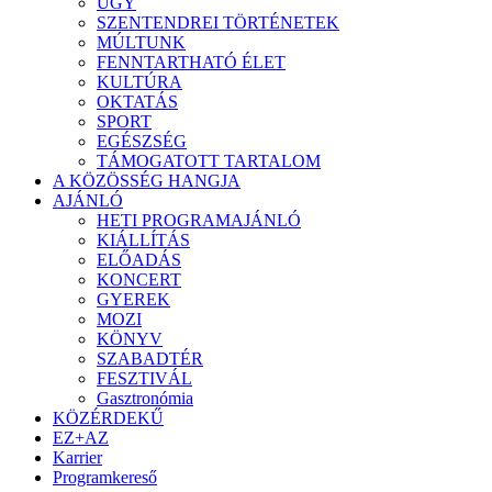
ÜGY
SZENTENDREI TÖRTÉNETEK
MÚLTUNK
FENNTARTHATÓ ÉLET
KULTÚRA
OKTATÁS
SPORT
EGÉSZSÉG
TÁMOGATOTT TARTALOM
A KÖZÖSSÉG HANGJA
AJÁNLÓ
HETI PROGRAMAJÁNLÓ
KIÁLLÍTÁS
ELŐADÁS
KONCERT
GYEREK
MOZI
KÖNYV
SZABADTÉR
FESZTIVÁL
Gasztronómia
KÖZÉRDEKŰ
EZ+AZ
Karrier
Programkereső