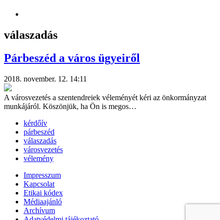
válaszadás
Párbeszéd a város ügyeiről
2018. november. 12. 14:11
A városvezetés a szentendreiek véleményét kéri az önkormányzat
munkájáról. Köszönjük, ha Ön is megos…
kérdőív
párbeszéd
válaszadás
városvezetés
vélemény
Impresszum
Kapcsolat
Etikai kódex
Médiaajánló
Archívum
Adatvédelmi tájékoztató