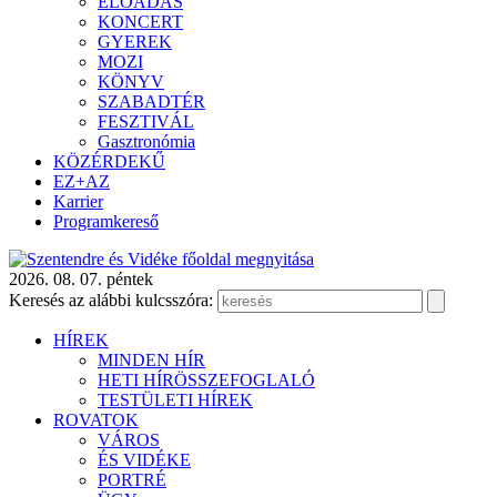
ELŐADÁS
KONCERT
GYEREK
MOZI
KÖNYV
SZABADTÉR
FESZTIVÁL
Gasztronómia
KÖZÉRDEKŰ
EZ+AZ
Karrier
Programkereső
2026. 08. 07. péntek
Keresés az alábbi kulcsszóra:
HÍREK
MINDEN HÍR
HETI HÍRÖSSZEFOGLALÓ
TESTÜLETI HÍREK
ROVATOK
VÁROS
ÉS VIDÉKE
PORTRÉ