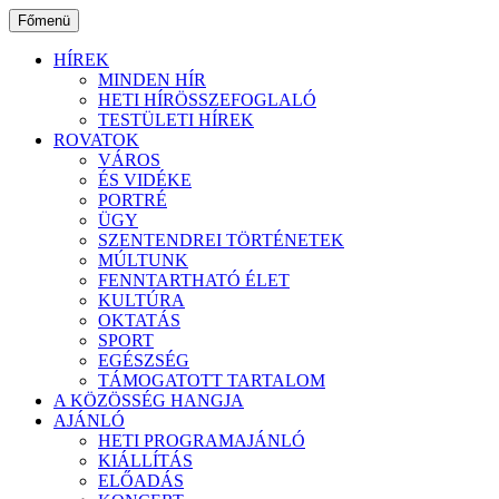
Ugrás
Főmenü
a
tartalomhoz
HÍREK
MINDEN HÍR
HETI HÍRÖSSZEFOGLALÓ
TESTÜLETI HÍREK
ROVATOK
VÁROS
ÉS VIDÉKE
PORTRÉ
ÜGY
SZENTENDREI TÖRTÉNETEK
MÚLTUNK
FENNTARTHATÓ ÉLET
KULTÚRA
OKTATÁS
SPORT
EGÉSZSÉG
TÁMOGATOTT TARTALOM
A KÖZÖSSÉG HANGJA
AJÁNLÓ
HETI PROGRAMAJÁNLÓ
KIÁLLÍTÁS
ELŐADÁS