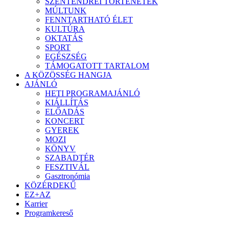
SZENTENDREI TÖRTÉNETEK
MÚLTUNK
FENNTARTHATÓ ÉLET
KULTÚRA
OKTATÁS
SPORT
EGÉSZSÉG
TÁMOGATOTT TARTALOM
A KÖZÖSSÉG HANGJA
AJÁNLÓ
HETI PROGRAMAJÁNLÓ
KIÁLLÍTÁS
ELŐADÁS
KONCERT
GYEREK
MOZI
KÖNYV
SZABADTÉR
FESZTIVÁL
Gasztronómia
KÖZÉRDEKŰ
EZ+AZ
Karrier
Programkereső