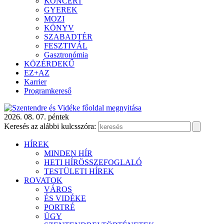
KONCERT
GYEREK
MOZI
KÖNYV
SZABADTÉR
FESZTIVÁL
Gasztronómia
KÖZÉRDEKŰ
EZ+AZ
Karrier
Programkereső
2026. 08. 07. péntek
Keresés az alábbi kulcsszóra:
HÍREK
MINDEN HÍR
HETI HÍRÖSSZEFOGLALÓ
TESTÜLETI HÍREK
ROVATOK
VÁROS
ÉS VIDÉKE
PORTRÉ
ÜGY