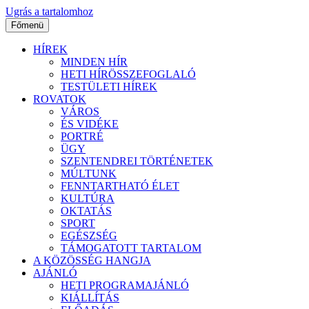
Ugrás a tartalomhoz
Főmenü
HÍREK
MINDEN HÍR
HETI HÍRÖSSZEFOGLALÓ
TESTÜLETI HÍREK
ROVATOK
VÁROS
ÉS VIDÉKE
PORTRÉ
ÜGY
SZENTENDREI TÖRTÉNETEK
MÚLTUNK
FENNTARTHATÓ ÉLET
KULTÚRA
OKTATÁS
SPORT
EGÉSZSÉG
TÁMOGATOTT TARTALOM
A KÖZÖSSÉG HANGJA
AJÁNLÓ
HETI PROGRAMAJÁNLÓ
KIÁLLÍTÁS