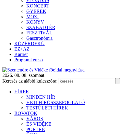
ELŐADÁS
KONCERT
GYEREK
MOZI
KÖNYV
SZABADTÉR
FESZTIVÁL
Gasztronómia
KÖZÉRDEKŰ
EZ+AZ
Karrier
Programkereső
2026. 08. 08. szombat
Keresés az alábbi kulcsszóra:
HÍREK
MINDEN HÍR
HETI HÍRÖSSZEFOGLALÓ
TESTÜLETI HÍREK
ROVATOK
VÁROS
ÉS VIDÉKE
PORTRÉ