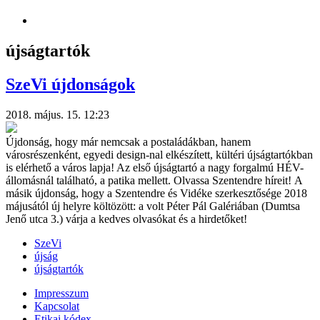
újságtartók
SzeVi újdonságok
2018. május. 15. 12:23
Újdonság, hogy már nemcsak a postaládákban, hanem
városrészenként, egyedi design-nal elkészített, kültéri újságtartókban
is elérhető a város lapja! Az első újságtartó a nagy forgalmú HÉV-
állomásnál található, a patika mellett. Olvassa Szentendre híreit! A
másik újdonság, hogy a Szentendre és Vidéke szerkesztősége 2018
májusától új helyre költözött: a volt Péter Pál Galériában (Dumtsa
Jenő utca 3.) várja a kedves olvasókat és a hirdetőket!
SzeVi
újság
újságtartók
Impresszum
Kapcsolat
Etikai kódex