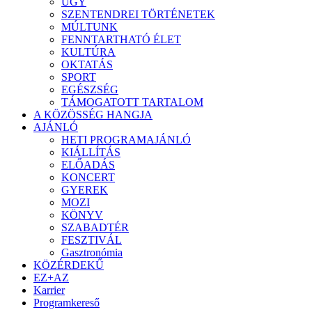
ÜGY
SZENTENDREI TÖRTÉNETEK
MÚLTUNK
FENNTARTHATÓ ÉLET
KULTÚRA
OKTATÁS
SPORT
EGÉSZSÉG
TÁMOGATOTT TARTALOM
A KÖZÖSSÉG HANGJA
AJÁNLÓ
HETI PROGRAMAJÁNLÓ
KIÁLLÍTÁS
ELŐADÁS
KONCERT
GYEREK
MOZI
KÖNYV
SZABADTÉR
FESZTIVÁL
Gasztronómia
KÖZÉRDEKŰ
EZ+AZ
Karrier
Programkereső