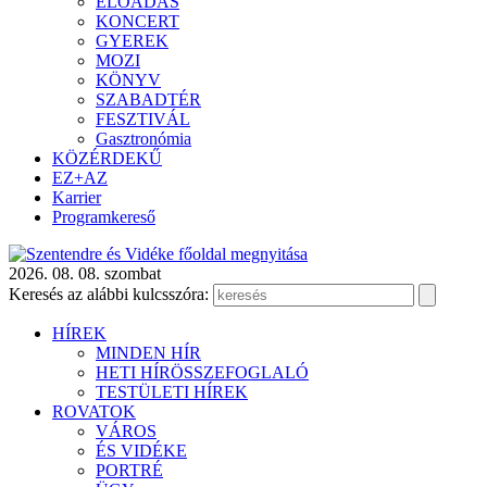
ELŐADÁS
KONCERT
GYEREK
MOZI
KÖNYV
SZABADTÉR
FESZTIVÁL
Gasztronómia
KÖZÉRDEKŰ
EZ+AZ
Karrier
Programkereső
2026. 08. 08. szombat
Keresés az alábbi kulcsszóra:
HÍREK
MINDEN HÍR
HETI HÍRÖSSZEFOGLALÓ
TESTÜLETI HÍREK
ROVATOK
VÁROS
ÉS VIDÉKE
PORTRÉ