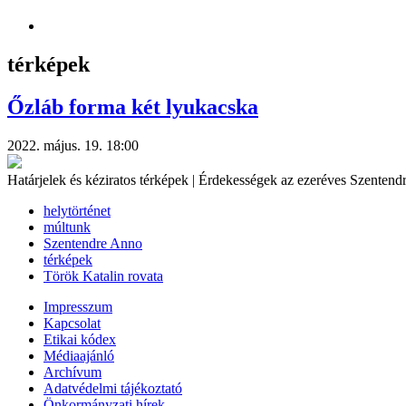
térképek
Őzláb forma két lyukacska
2022. május. 19. 18:00
Határjelek és kéziratos térképek | Érdekességek az ezeréves Szentendr
helytörténet
múltunk
Szentendre Anno
térképek
Török Katalin rovata
Impresszum
Kapcsolat
Etikai kódex
Médiaajánló
Archívum
Adatvédelmi tájékoztató
Önkormányzati hírek