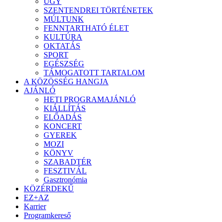
ÜGY
SZENTENDREI TÖRTÉNETEK
MÚLTUNK
FENNTARTHATÓ ÉLET
KULTÚRA
OKTATÁS
SPORT
EGÉSZSÉG
TÁMOGATOTT TARTALOM
A KÖZÖSSÉG HANGJA
AJÁNLÓ
HETI PROGRAMAJÁNLÓ
KIÁLLÍTÁS
ELŐADÁS
KONCERT
GYEREK
MOZI
KÖNYV
SZABADTÉR
FESZTIVÁL
Gasztronómia
KÖZÉRDEKŰ
EZ+AZ
Karrier
Programkereső