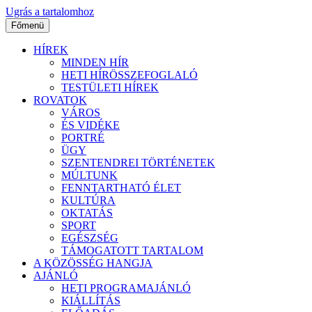
Ugrás a tartalomhoz
Főmenü
HÍREK
MINDEN HÍR
HETI HÍRÖSSZEFOGLALÓ
TESTÜLETI HÍREK
ROVATOK
VÁROS
ÉS VIDÉKE
PORTRÉ
ÜGY
SZENTENDREI TÖRTÉNETEK
MÚLTUNK
FENNTARTHATÓ ÉLET
KULTÚRA
OKTATÁS
SPORT
EGÉSZSÉG
TÁMOGATOTT TARTALOM
A KÖZÖSSÉG HANGJA
AJÁNLÓ
HETI PROGRAMAJÁNLÓ
KIÁLLÍTÁS