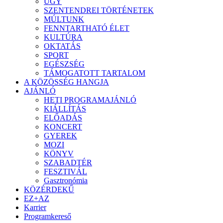
ÜGY
SZENTENDREI TÖRTÉNETEK
MÚLTUNK
FENNTARTHATÓ ÉLET
KULTÚRA
OKTATÁS
SPORT
EGÉSZSÉG
TÁMOGATOTT TARTALOM
A KÖZÖSSÉG HANGJA
AJÁNLÓ
HETI PROGRAMAJÁNLÓ
KIÁLLÍTÁS
ELŐADÁS
KONCERT
GYEREK
MOZI
KÖNYV
SZABADTÉR
FESZTIVÁL
Gasztronómia
KÖZÉRDEKŰ
EZ+AZ
Karrier
Programkereső