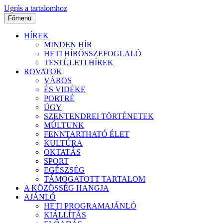
Ugrás a tartalomhoz
Főmenü
HÍREK
MINDEN HÍR
HETI HÍRÖSSZEFOGLALÓ
TESTÜLETI HÍREK
ROVATOK
VÁROS
ÉS VIDÉKE
PORTRÉ
ÜGY
SZENTENDREI TÖRTÉNETEK
MÚLTUNK
FENNTARTHATÓ ÉLET
KULTÚRA
OKTATÁS
SPORT
EGÉSZSÉG
TÁMOGATOTT TARTALOM
A KÖZÖSSÉG HANGJA
AJÁNLÓ
HETI PROGRAMAJÁNLÓ
KIÁLLÍTÁS