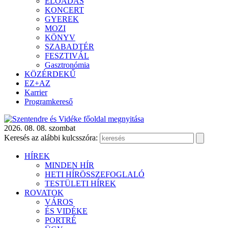
ELŐADÁS
KONCERT
GYEREK
MOZI
KÖNYV
SZABADTÉR
FESZTIVÁL
Gasztronómia
KÖZÉRDEKŰ
EZ+AZ
Karrier
Programkereső
2026. 08. 08. szombat
Keresés az alábbi kulcsszóra:
HÍREK
MINDEN HÍR
HETI HÍRÖSSZEFOGLALÓ
TESTÜLETI HÍREK
ROVATOK
VÁROS
ÉS VIDÉKE
PORTRÉ