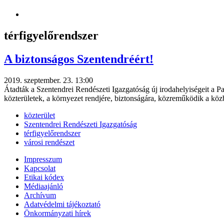
térfigyelőrendszer
A biztonságos Szentendréért!
2019. szeptember. 23. 13:00
Átadták a Szentendrei Rendészeti Igazgatóság új irodahelyiségeit a Pa
közterületek, a környezet rendjére, biztonságára, közreműködik a kö
közterület
Szentendrei Rendészeti Igazgatóság
térfigyelőrendszer
városi rendészet
Impresszum
Kapcsolat
Etikai kódex
Médiaajánló
Archívum
Adatvédelmi tájékoztató
Önkormányzati hírek