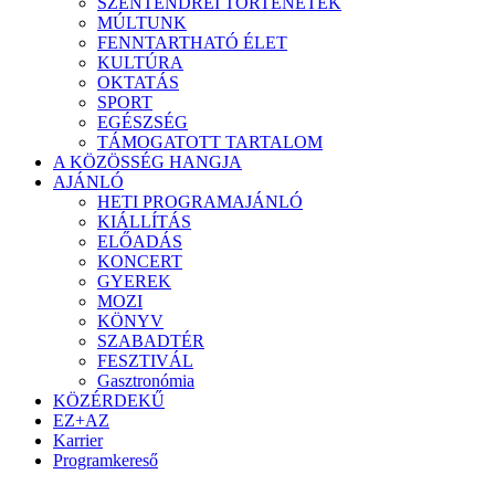
SZENTENDREI TÖRTÉNETEK
MÚLTUNK
FENNTARTHATÓ ÉLET
KULTÚRA
OKTATÁS
SPORT
EGÉSZSÉG
TÁMOGATOTT TARTALOM
A KÖZÖSSÉG HANGJA
AJÁNLÓ
HETI PROGRAMAJÁNLÓ
KIÁLLÍTÁS
ELŐADÁS
KONCERT
GYEREK
MOZI
KÖNYV
SZABADTÉR
FESZTIVÁL
Gasztronómia
KÖZÉRDEKŰ
EZ+AZ
Karrier
Programkereső