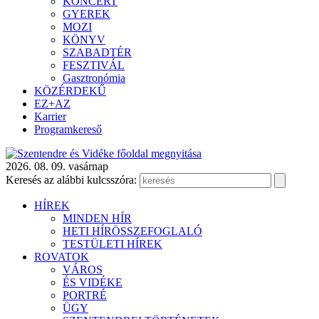
KONCERT
GYEREK
MOZI
KÖNYV
SZABADTÉR
FESZTIVÁL
Gasztronómia
KÖZÉRDEKŰ
EZ+AZ
Karrier
Programkereső
2026. 08. 09. vasárnap
Keresés az alábbi kulcsszóra:
HÍREK
MINDEN HÍR
HETI HÍRÖSSZEFOGLALÓ
TESTÜLETI HÍREK
ROVATOK
VÁROS
ÉS VIDÉKE
PORTRÉ
ÜGY