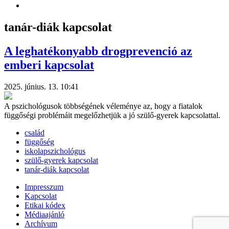
tanár-diák kapcsolat
A leghatékonyabb drogprevenció az
emberi kapcsolat
2025. június. 13. 10:41
A pszichológusok többségének véleménye az, hogy a fiatalok
függőségi problémáit megelőzhetjük a jó szülő-gyerek kapcsolattal.
család
függőség
iskolapszichológus
szülő-gyerek kapcsolat
tanár-diák kapcsolat
Impresszum
Kapcsolat
Etikai kódex
Médiaajánló
Archívum