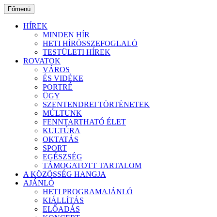
Ugrás
Főmenü
a
tartalomhoz
HÍREK
MINDEN HÍR
HETI HÍRÖSSZEFOGLALÓ
TESTÜLETI HÍREK
ROVATOK
VÁROS
ÉS VIDÉKE
PORTRÉ
ÜGY
SZENTENDREI TÖRTÉNETEK
MÚLTUNK
FENNTARTHATÓ ÉLET
KULTÚRA
OKTATÁS
SPORT
EGÉSZSÉG
TÁMOGATOTT TARTALOM
A KÖZÖSSÉG HANGJA
AJÁNLÓ
HETI PROGRAMAJÁNLÓ
KIÁLLÍTÁS
ELŐADÁS