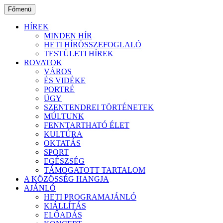
Ugrás
Főmenü
a
tartalomhoz
HÍREK
MINDEN HÍR
HETI HÍRÖSSZEFOGLALÓ
TESTÜLETI HÍREK
ROVATOK
VÁROS
ÉS VIDÉKE
PORTRÉ
ÜGY
SZENTENDREI TÖRTÉNETEK
MÚLTUNK
FENNTARTHATÓ ÉLET
KULTÚRA
OKTATÁS
SPORT
EGÉSZSÉG
TÁMOGATOTT TARTALOM
A KÖZÖSSÉG HANGJA
AJÁNLÓ
HETI PROGRAMAJÁNLÓ
KIÁLLÍTÁS
ELŐADÁS