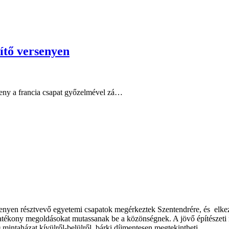
ítő versenyen
eny a francia csapat győzelmével zá…
nyen résztvevő egyetemi csapatok megérkeztek Szentendrére, és elkezd
tékony megoldásokat mutassanak be a közönségnek. A jövő építészeti meg
mintaházat kívülről-belülről, bárki díjmentesen megtekintheti.