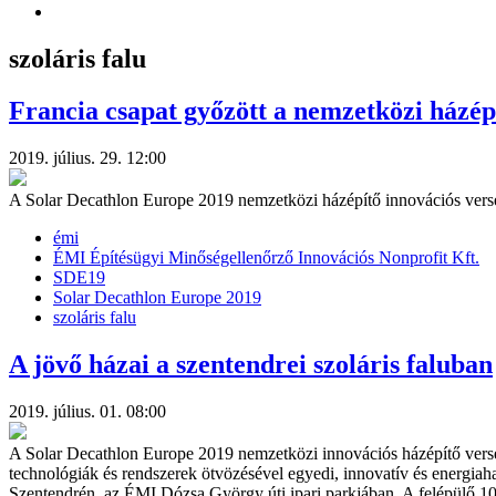
szoláris falu
Francia csapat győzött a nemzetközi házép
2019. július. 29. 12:00
A Solar Decathlon Europe 2019 nemzetközi házépítő innovációs vers
émi
ÉMI Építésügyi Minőségellenőrző Innovációs Nonprofit Kft.
SDE19
Solar Decathlon Europe 2019
szoláris falu
A jövő házai a szentendrei szoláris faluban
2019. július. 01. 08:00
A Solar Decathlon Europe 2019 nemzetközi innovációs házépítő verse
technológiák és rendszerek ötvözésével egyedi, innovatív és energiaha
Szentendrén, az ÉMI Dózsa György úti ipari parkjában. A felépülő 10 