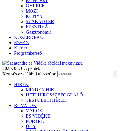
KONCERT
GYEREK
MOZI
KÖNYV
SZABADTÉR
FESZTIVÁL
Gasztronómia
KÖZÉRDEKŰ
EZ+AZ
Karrier
Programkereső
2026. 08. 07. péntek
Keresés az alábbi kulcsszóra:
HÍREK
MINDEN HÍR
HETI HÍRÖSSZEFOGLALÓ
TESTÜLETI HÍREK
ROVATOK
VÁROS
ÉS VIDÉKE
PORTRÉ
ÜGY