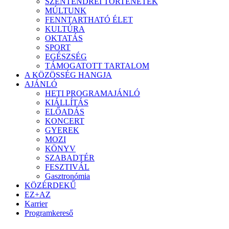
SZENTENDREI TÖRTÉNETEK
MÚLTUNK
FENNTARTHATÓ ÉLET
KULTÚRA
OKTATÁS
SPORT
EGÉSZSÉG
TÁMOGATOTT TARTALOM
A KÖZÖSSÉG HANGJA
AJÁNLÓ
HETI PROGRAMAJÁNLÓ
KIÁLLÍTÁS
ELŐADÁS
KONCERT
GYEREK
MOZI
KÖNYV
SZABADTÉR
FESZTIVÁL
Gasztronómia
KÖZÉRDEKŰ
EZ+AZ
Karrier
Programkereső