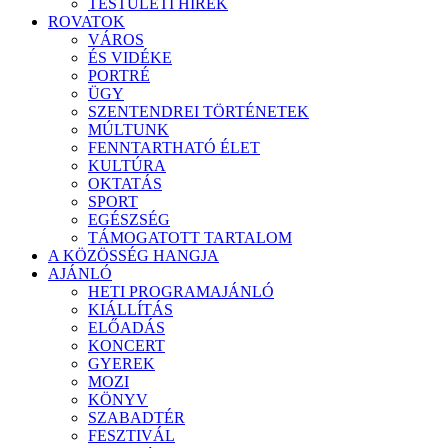
TESTÜLETI HÍREK
ROVATOK
VÁROS
ÉS VIDÉKE
PORTRÉ
ÜGY
SZENTENDREI TÖRTÉNETEK
MÚLTUNK
FENNTARTHATÓ ÉLET
KULTÚRA
OKTATÁS
SPORT
EGÉSZSÉG
TÁMOGATOTT TARTALOM
A KÖZÖSSÉG HANGJA
AJÁNLÓ
HETI PROGRAMAJÁNLÓ
KIÁLLÍTÁS
ELŐADÁS
KONCERT
GYEREK
MOZI
KÖNYV
SZABADTÉR
FESZTIVÁL