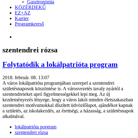
Gasztronómia
KÖZÉRDEKŰ
EZ+AZ
Karrier
Programkereső
szentendrei rózsa
Folytatódik a lokálpatrióta program
2018. február. 08. 13:07
A város lokálpatrióta programjában szerepel a szentendrei
születésnaposok köszöntése is. A városvezetés tavaly nyártól a
szentendreieket apró figyelmességekkel lepi meg. Az új
kezdeményezés lényege, hogy a város lakói minden életszakaszban
szentendrei motívumokkal díszített üdvözlőlapot, ajándékot kapnak
a születés, az iskolakezdés, az érettségi, a házasság, a születésnapok
alkalmával.
lokálpatrióta porgram
szentendrei rózsa