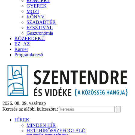
KONCERT
GYEREK
MOZI
KÖNYV
SZABADTÉR
FESZTIVÁL
Gasztronómia
KÖZÉRDEKŰ
EZ+AZ
Karrier
Programkereső
2026. 08. 09. vasárnap
Keresés az alábbi kulcsszóra:
HÍREK
MINDEN HÍR
HETI HÍRÖSSZEFOGLALÓ