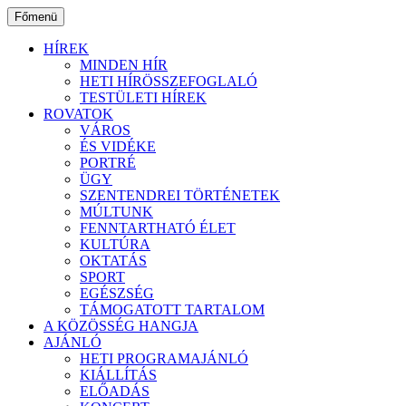
Ugrás
Főmenü
a
tartalomhoz
HÍREK
MINDEN HÍR
HETI HÍRÖSSZEFOGLALÓ
TESTÜLETI HÍREK
ROVATOK
VÁROS
ÉS VIDÉKE
PORTRÉ
ÜGY
SZENTENDREI TÖRTÉNETEK
MÚLTUNK
FENNTARTHATÓ ÉLET
KULTÚRA
OKTATÁS
SPORT
EGÉSZSÉG
TÁMOGATOTT TARTALOM
A KÖZÖSSÉG HANGJA
AJÁNLÓ
HETI PROGRAMAJÁNLÓ
KIÁLLÍTÁS
ELŐADÁS