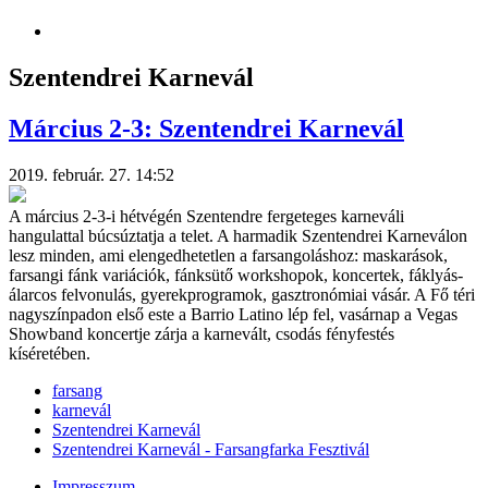
Szentendrei Karnevál
Március 2-3: Szentendrei Karnevál
2019. február. 27. 14:52
A március 2-3-i hétvégén Szentendre fergeteges karneváli
hangulattal búcsúztatja a telet. A harmadik Szentendrei Karneválon
lesz minden, ami elengedhetetlen a farsangoláshoz: maskarások,
farsangi fánk variációk, fánksütő workshopok, koncertek, fáklyás-
álarcos felvonulás, gyerekprogramok, gasztronómiai vásár. A Fő téri
nagyszínpadon első este a Barrio Latino lép fel, vasárnap a Vegas
Showband koncertje zárja a karnevált, csodás fényfestés
kíséretében.
farsang
karnevál
Szentendrei Karnevál
Szentendrei Karnevál - Farsangfarka Fesztivál
Impresszum