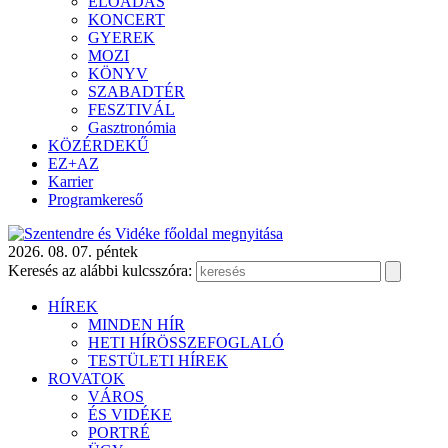
ELŐADÁS
KONCERT
GYEREK
MOZI
KÖNYV
SZABADTÉR
FESZTIVÁL
Gasztronómia
KÖZÉRDEKŰ
EZ+AZ
Karrier
Programkereső
2026. 08. 07. péntek
Keresés az alábbi kulcsszóra:
HÍREK
MINDEN HÍR
HETI HÍRÖSSZEFOGLALÓ
TESTÜLETI HÍREK
ROVATOK
VÁROS
ÉS VIDÉKE
PORTRÉ