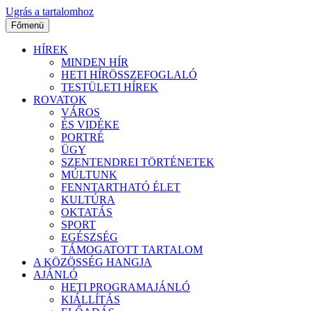
Ugrás a tartalomhoz
Főmenü
HÍREK
MINDEN HÍR
HETI HÍRÖSSZEFOGLALÓ
TESTÜLETI HÍREK
ROVATOK
VÁROS
ÉS VIDÉKE
PORTRÉ
ÜGY
SZENTENDREI TÖRTÉNETEK
MÚLTUNK
FENNTARTHATÓ ÉLET
KULTÚRA
OKTATÁS
SPORT
EGÉSZSÉG
TÁMOGATOTT TARTALOM
A KÖZÖSSÉG HANGJA
AJÁNLÓ
HETI PROGRAMAJÁNLÓ
KIÁLLÍTÁS