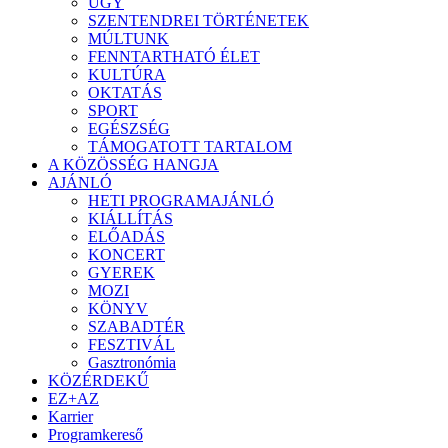
ÜGY
SZENTENDREI TÖRTÉNETEK
MÚLTUNK
FENNTARTHATÓ ÉLET
KULTÚRA
OKTATÁS
SPORT
EGÉSZSÉG
TÁMOGATOTT TARTALOM
A KÖZÖSSÉG HANGJA
AJÁNLÓ
HETI PROGRAMAJÁNLÓ
KIÁLLÍTÁS
ELŐADÁS
KONCERT
GYEREK
MOZI
KÖNYV
SZABADTÉR
FESZTIVÁL
Gasztronómia
KÖZÉRDEKŰ
EZ+AZ
Karrier
Programkereső