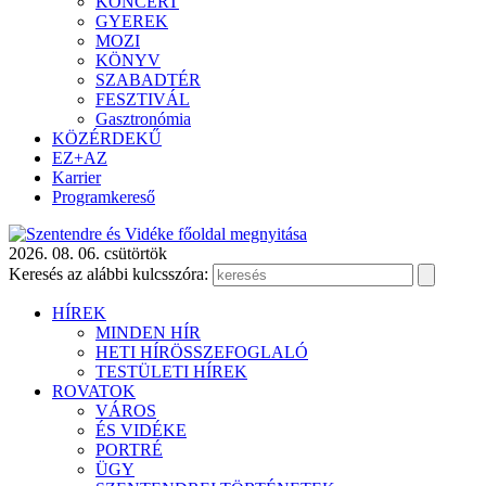
KONCERT
GYEREK
MOZI
KÖNYV
SZABADTÉR
FESZTIVÁL
Gasztronómia
KÖZÉRDEKŰ
EZ+AZ
Karrier
Programkereső
2026. 08. 06. csütörtök
Keresés az alábbi kulcsszóra:
HÍREK
MINDEN HÍR
HETI HÍRÖSSZEFOGLALÓ
TESTÜLETI HÍREK
ROVATOK
VÁROS
ÉS VIDÉKE
PORTRÉ
ÜGY