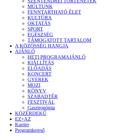
SZENTENDREI TÖRTÉNETEK
MÚLTUNK
FENNTARTHATÓ ÉLET
KULTÚRA
OKTATÁS
SPORT
EGÉSZSÉG
TÁMOGATOTT TARTALOM
A KÖZÖSSÉG HANGJA
AJÁNLÓ
HETI PROGRAMAJÁNLÓ
KIÁLLÍTÁS
ELŐADÁS
KONCERT
GYEREK
MOZI
KÖNYV
SZABADTÉR
FESZTIVÁL
Gasztronómia
KÖZÉRDEKŰ
EZ+AZ
Karrier
Programkereső