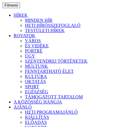
Ugrás
Főmenü
a
tartalomhoz
HÍREK
MINDEN HÍR
HETI HÍRÖSSZEFOGLALÓ
TESTÜLETI HÍREK
ROVATOK
VÁROS
ÉS VIDÉKE
PORTRÉ
ÜGY
SZENTENDREI TÖRTÉNETEK
MÚLTUNK
FENNTARTHATÓ ÉLET
KULTÚRA
OKTATÁS
SPORT
EGÉSZSÉG
TÁMOGATOTT TARTALOM
A KÖZÖSSÉG HANGJA
AJÁNLÓ
HETI PROGRAMAJÁNLÓ
KIÁLLÍTÁS
ELŐADÁS