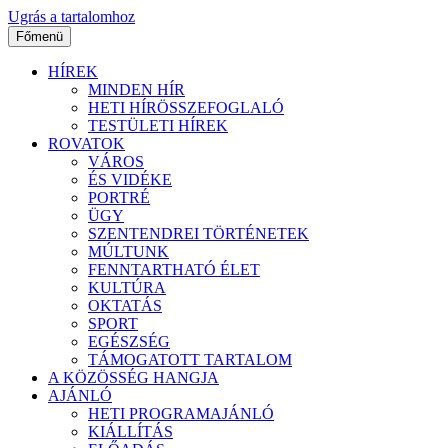
Ugrás a tartalomhoz
Főmenü
HÍREK
MINDEN HÍR
HETI HÍRÖSSZEFOGLALÓ
TESTÜLETI HÍREK
ROVATOK
VÁROS
ÉS VIDÉKE
PORTRÉ
ÜGY
SZENTENDREI TÖRTÉNETEK
MÚLTUNK
FENNTARTHATÓ ÉLET
KULTÚRA
OKTATÁS
SPORT
EGÉSZSÉG
TÁMOGATOTT TARTALOM
A KÖZÖSSÉG HANGJA
AJÁNLÓ
HETI PROGRAMAJÁNLÓ
KIÁLLÍTÁS