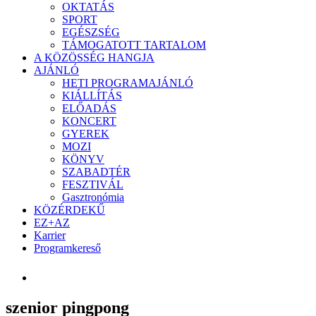
OKTATÁS
SPORT
EGÉSZSÉG
TÁMOGATOTT TARTALOM
A KÖZÖSSÉG HANGJA
AJÁNLÓ
HETI PROGRAMAJÁNLÓ
KIÁLLÍTÁS
ELŐADÁS
KONCERT
GYEREK
MOZI
KÖNYV
SZABADTÉR
FESZTIVÁL
Gasztronómia
KÖZÉRDEKŰ
EZ+AZ
Karrier
Programkereső
szenior pingpong