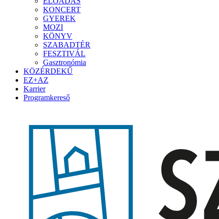
ELŐADÁS
KONCERT
GYEREK
MOZI
KÖNYV
SZABADTÉR
FESZTIVÁL
Gasztronómia
KÖZÉRDEKŰ
EZ+AZ
Karrier
Programkereső