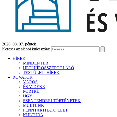
2026. 08. 07. péntek
Keresés az alábbi kulcsszóra:
HÍREK
MINDEN HÍR
HETI HÍRÖSSZEFOGLALÓ
TESTÜLETI HÍREK
ROVATOK
VÁROS
ÉS VIDÉKE
PORTRÉ
ÜGY
SZENTENDREI TÖRTÉNETEK
MÚLTUNK
FENNTARTHATÓ ÉLET
KULTÚRA