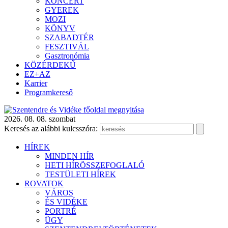
KONCERT
GYEREK
MOZI
KÖNYV
SZABADTÉR
FESZTIVÁL
Gasztronómia
KÖZÉRDEKŰ
EZ+AZ
Karrier
Programkereső
2026. 08. 08. szombat
Keresés az alábbi kulcsszóra:
HÍREK
MINDEN HÍR
HETI HÍRÖSSZEFOGLALÓ
TESTÜLETI HÍREK
ROVATOK
VÁROS
ÉS VIDÉKE
PORTRÉ
ÜGY