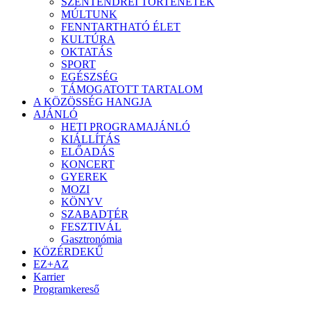
SZENTENDREI TÖRTÉNETEK
MÚLTUNK
FENNTARTHATÓ ÉLET
KULTÚRA
OKTATÁS
SPORT
EGÉSZSÉG
TÁMOGATOTT TARTALOM
A KÖZÖSSÉG HANGJA
AJÁNLÓ
HETI PROGRAMAJÁNLÓ
KIÁLLÍTÁS
ELŐADÁS
KONCERT
GYEREK
MOZI
KÖNYV
SZABADTÉR
FESZTIVÁL
Gasztronómia
KÖZÉRDEKŰ
EZ+AZ
Karrier
Programkereső