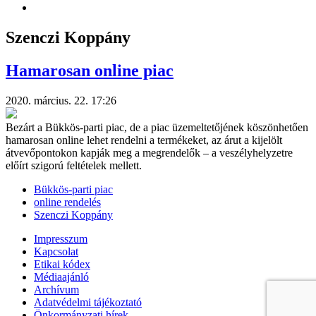
Szenczi Koppány
Hamarosan online piac
2020. március. 22. 17:26
Bezárt a Bükkös-parti piac, de a piac üzemeltetőjének köszönhetően
hamarosan online lehet rendelni a termékeket, az árut a kijelölt
átvevőpontokon kapják meg a megrendelők – a veszélyhelyzetre
előírt szigorú feltételek mellett.
Bükkös-parti piac
online rendelés
Szenczi Koppány
Impresszum
Kapcsolat
Etikai kódex
Médiaajánló
Archívum
Adatvédelmi tájékoztató
Önkormányzati hírek