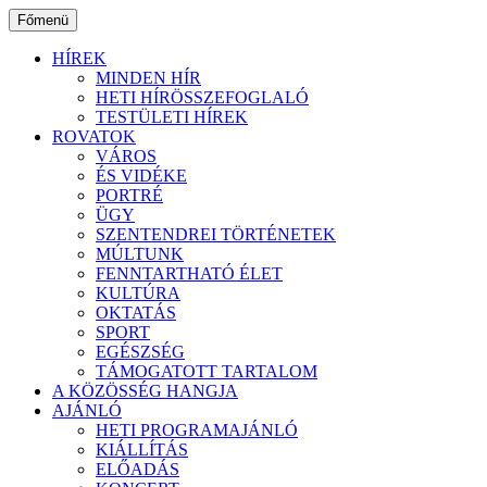
Ugrás
Főmenü
a
tartalomhoz
HÍREK
MINDEN HÍR
HETI HÍRÖSSZEFOGLALÓ
TESTÜLETI HÍREK
ROVATOK
VÁROS
ÉS VIDÉKE
PORTRÉ
ÜGY
SZENTENDREI TÖRTÉNETEK
MÚLTUNK
FENNTARTHATÓ ÉLET
KULTÚRA
OKTATÁS
SPORT
EGÉSZSÉG
TÁMOGATOTT TARTALOM
A KÖZÖSSÉG HANGJA
AJÁNLÓ
HETI PROGRAMAJÁNLÓ
KIÁLLÍTÁS
ELŐADÁS