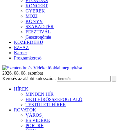
ELŐADÁS
KONCERT
GYEREK
MOZI
KÖNYV
SZABADTÉR
FESZTIVÁL
Gasztronómia
KÖZÉRDEKŰ
EZ+AZ
Karrier
Programkereső
2026. 08. 08. szombat
Keresés az alábbi kulcsszóra:
HÍREK
MINDEN HÍR
HETI HÍRÖSSZEFOGLALÓ
TESTÜLETI HÍREK
ROVATOK
VÁROS
ÉS VIDÉKE
PORTRÉ