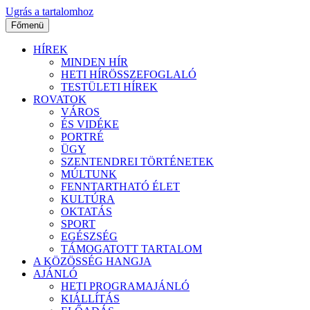
Ugrás a tartalomhoz
Főmenü
HÍREK
MINDEN HÍR
HETI HÍRÖSSZEFOGLALÓ
TESTÜLETI HÍREK
ROVATOK
VÁROS
ÉS VIDÉKE
PORTRÉ
ÜGY
SZENTENDREI TÖRTÉNETEK
MÚLTUNK
FENNTARTHATÓ ÉLET
KULTÚRA
OKTATÁS
SPORT
EGÉSZSÉG
TÁMOGATOTT TARTALOM
A KÖZÖSSÉG HANGJA
AJÁNLÓ
HETI PROGRAMAJÁNLÓ
KIÁLLÍTÁS