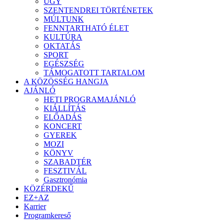
ÜGY
SZENTENDREI TÖRTÉNETEK
MÚLTUNK
FENNTARTHATÓ ÉLET
KULTÚRA
OKTATÁS
SPORT
EGÉSZSÉG
TÁMOGATOTT TARTALOM
A KÖZÖSSÉG HANGJA
AJÁNLÓ
HETI PROGRAMAJÁNLÓ
KIÁLLÍTÁS
ELŐADÁS
KONCERT
GYEREK
MOZI
KÖNYV
SZABADTÉR
FESZTIVÁL
Gasztronómia
KÖZÉRDEKŰ
EZ+AZ
Karrier
Programkereső