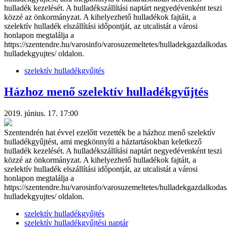
hulladék kezelését. A hulladékszállítási naptárt negyedévenként teszi
közzé az önkormányzat. A kihelyezhető hulladékok fajtáit, a
szelektív hulladék elszállítási időpontját, az utcalistát a városi
honlapon megtalálja a
https://szentendre.hu/varosinfo/varosuzemeltetes/hulladekgazdalkodas/
hulladekgyujtes/ oldalon.
szelektív hulladékgyűjtés
Házhoz menő szelektív hulladékgyűjtés
2019. június. 17. 17:00
Szentendrén hat évvel ezelőtt vezették be a házhoz menő szelektív
hulladékgyűjtést, ami megkönnyíti a háztartásokban keletkező
hulladék kezelését. A hulladékszállítási naptárt negyedévenként teszi
közzé az önkormányzat. A kihelyezhető hulladékok fajtáit, a
szelektív hulladék elszállítási időpontját, az utcalistát a városi
honlapon megtalálja a
https://szentendre.hu/varosinfo/varosuzemeltetes/hulladekgazdalkodas/
hulladekgyujtes/ oldalon.
szelektív hulladékgyűjtés
szelektív hulladékgyűjtési naptár