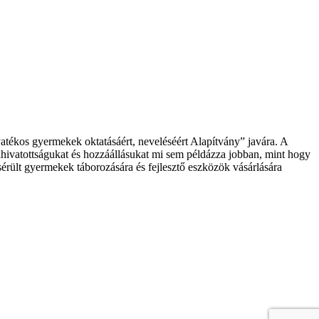
ékos gyermekek oktatásáért, neveléséért Alapítvány” javára. A
Elhivatottságukat és hozzáállásukat mi sem példázza jobban, mint hogy
a sérült gyermekek táborozására és fejlesztő eszközök vásárlására