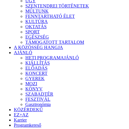
ÜGY
SZENTENDREI TÖRTÉNETEK
MÚLTUNK
FENNTARTHATÓ ÉLET
KULTÚRA
OKTATÁS
SPORT
EGÉSZSÉG
TÁMOGATOTT TARTALOM
A KÖZÖSSÉG HANGJA
AJÁNLÓ
HETI PROGRAMAJÁNLÓ
KIÁLLÍTÁS
ELŐADÁS
KONCERT
GYEREK
MOZI
KÖNYV
SZABADTÉR
FESZTIVÁL
Gasztronómia
KÖZÉRDEKŰ
EZ+AZ
Karrier
Programkereső