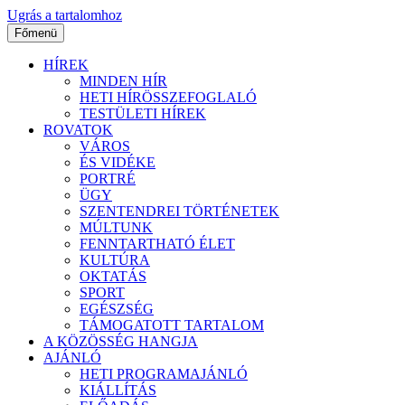
Ugrás a tartalomhoz
Főmenü
HÍREK
MINDEN HÍR
HETI HÍRÖSSZEFOGLALÓ
TESTÜLETI HÍREK
ROVATOK
VÁROS
ÉS VIDÉKE
PORTRÉ
ÜGY
SZENTENDREI TÖRTÉNETEK
MÚLTUNK
FENNTARTHATÓ ÉLET
KULTÚRA
OKTATÁS
SPORT
EGÉSZSÉG
TÁMOGATOTT TARTALOM
A KÖZÖSSÉG HANGJA
AJÁNLÓ
HETI PROGRAMAJÁNLÓ
KIÁLLÍTÁS