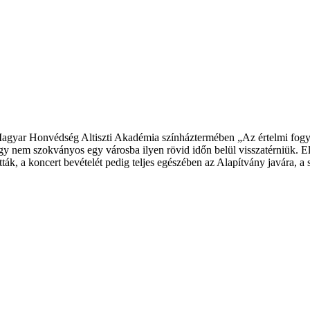
agyar Honvédség Altiszti Akadémia színháztermében „Az értelmi fogyat
hogy nem szokványos egy városba ilyen rövid időn belül visszatérniük. 
tották, a koncert bevételét pedig teljes egészében az Alapítvány javára, 