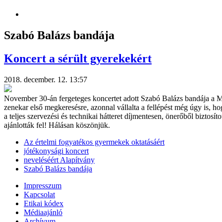
Szabó Balázs bandája
Koncert a sérült gyerekekért
2018. december. 12. 13:57
November 30-án fergeteges koncertet adott Szabó Balázs bandája a M
zenekar első megkeresésre, azonnal vállalta a fellépést még úgy is, 
a teljes szervezési és technikai hátteret díjmentesen, önerőből biztosí
ajánlották fel! Hálásan köszönjük.
Az értelmi fogyatékos gyermekek oktatásáért
jótékonysági koncert
neveléséért Alapítvány
Szabó Balázs bandája
Impresszum
Kapcsolat
Etikai kódex
Médiaajánló
Archívum