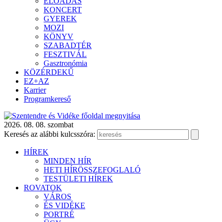
ELŐADÁS
KONCERT
GYEREK
MOZI
KÖNYV
SZABADTÉR
FESZTIVÁL
Gasztronómia
KÖZÉRDEKŰ
EZ+AZ
Karrier
Programkereső
2026. 08. 08. szombat
Keresés az alábbi kulcsszóra:
HÍREK
MINDEN HÍR
HETI HÍRÖSSZEFOGLALÓ
TESTÜLETI HÍREK
ROVATOK
VÁROS
ÉS VIDÉKE
PORTRÉ