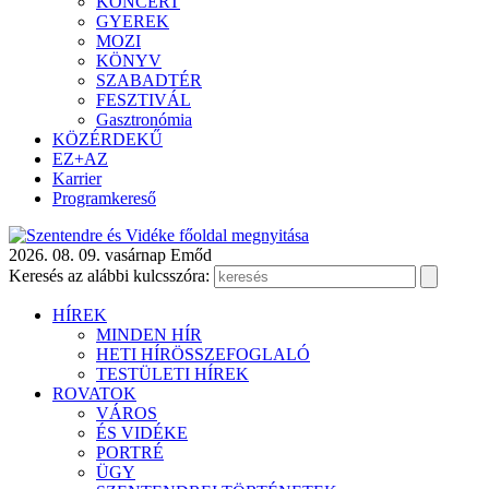
KONCERT
GYEREK
MOZI
KÖNYV
SZABADTÉR
FESZTIVÁL
Gasztronómia
KÖZÉRDEKŰ
EZ+AZ
Karrier
Programkereső
2026. 08. 09. vasárnap
Emőd
Keresés az alábbi kulcsszóra:
HÍREK
MINDEN HÍR
HETI HÍRÖSSZEFOGLALÓ
TESTÜLETI HÍREK
ROVATOK
VÁROS
ÉS VIDÉKE
PORTRÉ
ÜGY