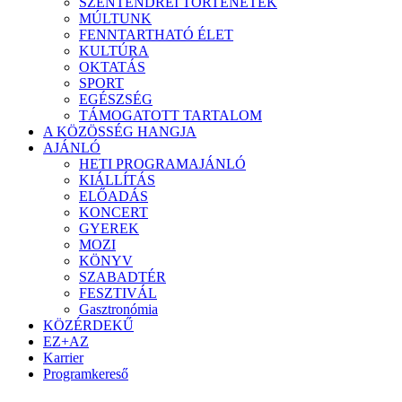
SZENTENDREI TÖRTÉNETEK
MÚLTUNK
FENNTARTHATÓ ÉLET
KULTÚRA
OKTATÁS
SPORT
EGÉSZSÉG
TÁMOGATOTT TARTALOM
A KÖZÖSSÉG HANGJA
AJÁNLÓ
HETI PROGRAMAJÁNLÓ
KIÁLLÍTÁS
ELŐADÁS
KONCERT
GYEREK
MOZI
KÖNYV
SZABADTÉR
FESZTIVÁL
Gasztronómia
KÖZÉRDEKŰ
EZ+AZ
Karrier
Programkereső