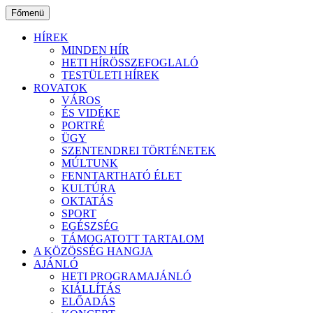
Ugrás
Főmenü
a
tartalomhoz
HÍREK
MINDEN HÍR
HETI HÍRÖSSZEFOGLALÓ
TESTÜLETI HÍREK
ROVATOK
VÁROS
ÉS VIDÉKE
PORTRÉ
ÜGY
SZENTENDREI TÖRTÉNETEK
MÚLTUNK
FENNTARTHATÓ ÉLET
KULTÚRA
OKTATÁS
SPORT
EGÉSZSÉG
TÁMOGATOTT TARTALOM
A KÖZÖSSÉG HANGJA
AJÁNLÓ
HETI PROGRAMAJÁNLÓ
KIÁLLÍTÁS
ELŐADÁS