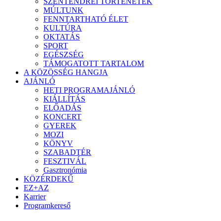
SZENTENDREI TÖRTÉNETEK
MÚLTUNK
FENNTARTHATÓ ÉLET
KULTÚRA
OKTATÁS
SPORT
EGÉSZSÉG
TÁMOGATOTT TARTALOM
A KÖZÖSSÉG HANGJA
AJÁNLÓ
HETI PROGRAMAJÁNLÓ
KIÁLLÍTÁS
ELŐADÁS
KONCERT
GYEREK
MOZI
KÖNYV
SZABADTÉR
FESZTIVÁL
Gasztronómia
KÖZÉRDEKŰ
EZ+AZ
Karrier
Programkereső