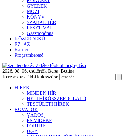
KONCERT
GYEREK
MOZI
KÖNYV
SZABADTÉR
FESZTIVÁL
Gasztronómia
KÖZÉRDEKŰ
EZ+AZ
Karrier
Programkereső
2026. 08. 06. csütörtök
Berta, Bettina
Keresés az alábbi kulcsszóra:
HÍREK
MINDEN HÍR
HETI HÍRÖSSZEFOGLALÓ
TESTÜLETI HÍREK
ROVATOK
VÁROS
ÉS VIDÉKE
PORTRÉ
ÜGY