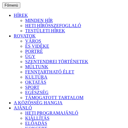
Ugrás
Főmenü
a
tartalomhoz
HÍREK
MINDEN HÍR
HETI HÍRÖSSZEFOGLALÓ
TESTÜLETI HÍREK
ROVATOK
VÁROS
ÉS VIDÉKE
PORTRÉ
ÜGY
SZENTENDREI TÖRTÉNETEK
MÚLTUNK
FENNTARTHATÓ ÉLET
KULTÚRA
OKTATÁS
SPORT
EGÉSZSÉG
TÁMOGATOTT TARTALOM
A KÖZÖSSÉG HANGJA
AJÁNLÓ
HETI PROGRAMAJÁNLÓ
KIÁLLÍTÁS
ELŐADÁS