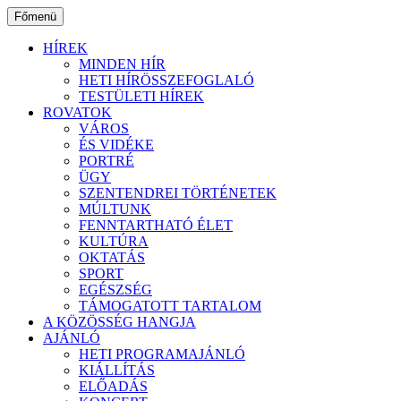
Ugrás
Főmenü
a
tartalomhoz
HÍREK
MINDEN HÍR
HETI HÍRÖSSZEFOGLALÓ
TESTÜLETI HÍREK
ROVATOK
VÁROS
ÉS VIDÉKE
PORTRÉ
ÜGY
SZENTENDREI TÖRTÉNETEK
MÚLTUNK
FENNTARTHATÓ ÉLET
KULTÚRA
OKTATÁS
SPORT
EGÉSZSÉG
TÁMOGATOTT TARTALOM
A KÖZÖSSÉG HANGJA
AJÁNLÓ
HETI PROGRAMAJÁNLÓ
KIÁLLÍTÁS
ELŐADÁS