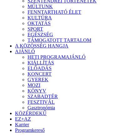
SZENTENDREI TÖRTÉNETEK
MÚLTUNK
FENNTARTHATÓ ÉLET
KULTÚRA
OKTATÁS
SPORT
EGÉSZSÉG
TÁMOGATOTT TARTALOM
A KÖZÖSSÉG HANGJA
AJÁNLÓ
HETI PROGRAMAJÁNLÓ
KIÁLLÍTÁS
ELŐADÁS
KONCERT
GYEREK
MOZI
KÖNYV
SZABADTÉR
FESZTIVÁL
Gasztronómia
KÖZÉRDEKŰ
EZ+AZ
Karrier
Programkereső