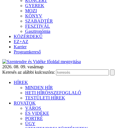
KONCERT
GYEREK
MOZI
KÖNYV
SZABADTÉR
FESZTIVÁL
Gasztronómia
KÖZÉRDEKŰ
EZ+AZ
Karrier
Programkereső
2026. 08. 09. vasárnap
Keresés az alábbi kulcsszóra:
HÍREK
MINDEN HÍR
HETI HÍRÖSSZEFOGLALÓ
TESTÜLETI HÍREK
ROVATOK
VÁROS
ÉS VIDÉKE
PORTRÉ
ÜGY