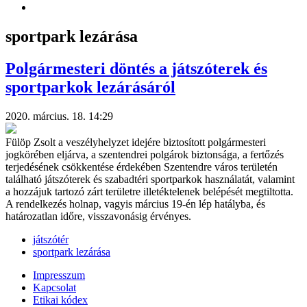
sportpark lezárása
Polgármesteri döntés a játszóterek és
sportparkok lezárásáról
2020. március. 18. 14:29
Fülöp Zsolt a veszélyhelyzet idejére biztosított polgármesteri
jogkörében eljárva, a szentendrei polgárok biztonsága, a fertőzés
terjedésének csökkentése érdekében Szentendre város területén
található játszóterek és szabadtéri sportparkok használatát, valamint
a hozzájuk tartozó zárt területre illetéktelenek belépését megtiltotta.
A rendelkezés holnap, vagyis március 19-én lép hatályba, és
határozatlan időre, visszavonásig érvényes.
játszótér
sportpark lezárása
Impresszum
Kapcsolat
Etikai kódex