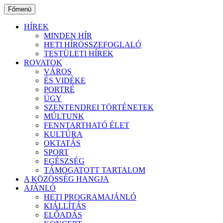
Ugrás
Főmenü
a
tartalomhoz
HÍREK
MINDEN HÍR
HETI HÍRÖSSZEFOGLALÓ
TESTÜLETI HÍREK
ROVATOK
VÁROS
ÉS VIDÉKE
PORTRÉ
ÜGY
SZENTENDREI TÖRTÉNETEK
MÚLTUNK
FENNTARTHATÓ ÉLET
KULTÚRA
OKTATÁS
SPORT
EGÉSZSÉG
TÁMOGATOTT TARTALOM
A KÖZÖSSÉG HANGJA
AJÁNLÓ
HETI PROGRAMAJÁNLÓ
KIÁLLÍTÁS
ELŐADÁS