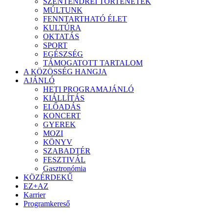
SZENTENDREI TÖRTÉNETEK
MÚLTUNK
FENNTARTHATÓ ÉLET
KULTÚRA
OKTATÁS
SPORT
EGÉSZSÉG
TÁMOGATOTT TARTALOM
A KÖZÖSSÉG HANGJA
AJÁNLÓ
HETI PROGRAMAJÁNLÓ
KIÁLLÍTÁS
ELŐADÁS
KONCERT
GYEREK
MOZI
KÖNYV
SZABADTÉR
FESZTIVÁL
Gasztronómia
KÖZÉRDEKŰ
EZ+AZ
Karrier
Programkereső