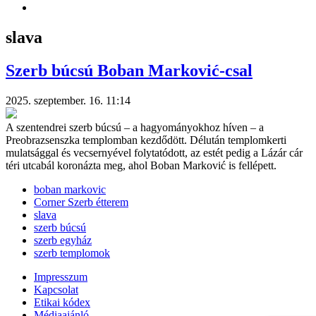
slava
Szerb búcsú Boban Marković-csal
2025. szeptember. 16. 11:14
A szentendrei szerb búcsú – a hagyományokhoz híven – a
Preobrazsenszka templomban kezdődött. Délután templomkerti
mulatsággal és vecsernyével folytatódott, az estét pedig a Lázár cár
téri utcabál koronázta meg, ahol Boban Marković is fellépett.
boban markovic
Corner Szerb étterem
slava
szerb búcsú
szerb egyház
szerb templomok
Impresszum
Kapcsolat
Etikai kódex
Médiaajánló