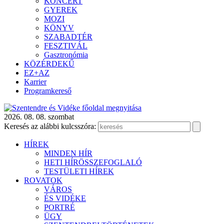
KONCERT
GYEREK
MOZI
KÖNYV
SZABADTÉR
FESZTIVÁL
Gasztronómia
KÖZÉRDEKŰ
EZ+AZ
Karrier
Programkereső
2026. 08. 08. szombat
Keresés az alábbi kulcsszóra:
HÍREK
MINDEN HÍR
HETI HÍRÖSSZEFOGLALÓ
TESTÜLETI HÍREK
ROVATOK
VÁROS
ÉS VIDÉKE
PORTRÉ
ÜGY