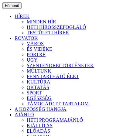
Ugrás
Főmenü
a
tartalomhoz
HÍREK
MINDEN HÍR
HETI HÍRÖSSZEFOGLALÓ
TESTÜLETI HÍREK
ROVATOK
VÁROS
ÉS VIDÉKE
PORTRÉ
ÜGY
SZENTENDREI TÖRTÉNETEK
MÚLTUNK
FENNTARTHATÓ ÉLET
KULTÚRA
OKTATÁS
SPORT
EGÉSZSÉG
TÁMOGATOTT TARTALOM
A KÖZÖSSÉG HANGJA
AJÁNLÓ
HETI PROGRAMAJÁNLÓ
KIÁLLÍTÁS
ELŐADÁS