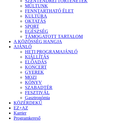
SZENTENDREI TÖRTÉNETEK
MÚLTUNK
FENNTARTHATÓ ÉLET
KULTÚRA
OKTATÁS
SPORT
EGÉSZSÉG
TÁMOGATOTT TARTALOM
A KÖZÖSSÉG HANGJA
AJÁNLÓ
HETI PROGRAMAJÁNLÓ
KIÁLLÍTÁS
ELŐADÁS
KONCERT
GYEREK
MOZI
KÖNYV
SZABADTÉR
FESZTIVÁL
Gasztronómia
KÖZÉRDEKŰ
EZ+AZ
Karrier
Programkereső