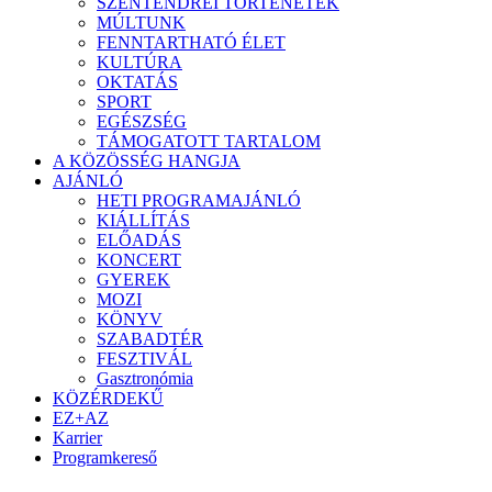
SZENTENDREI TÖRTÉNETEK
MÚLTUNK
FENNTARTHATÓ ÉLET
KULTÚRA
OKTATÁS
SPORT
EGÉSZSÉG
TÁMOGATOTT TARTALOM
A KÖZÖSSÉG HANGJA
AJÁNLÓ
HETI PROGRAMAJÁNLÓ
KIÁLLÍTÁS
ELŐADÁS
KONCERT
GYEREK
MOZI
KÖNYV
SZABADTÉR
FESZTIVÁL
Gasztronómia
KÖZÉRDEKŰ
EZ+AZ
Karrier
Programkereső