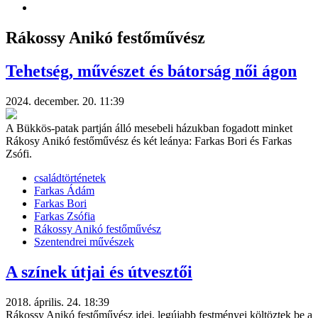
Rákossy Anikó festőművész
Tehetség, művészet és bátorság női ágon
2024. december. 20. 11:39
A Bükkös-patak partján álló mesebeli házukban fogadott minket
Rákosy Anikó festőművész és két leánya: Farkas Bori és Farkas
Zsófi.
családtörténetek
Farkas Ádám
Farkas Bori
Farkas Zsófia
Rákossy Anikó festőművész
Szentendrei művészek
A színek útjai és útvesztői
2018. április. 24. 18:39
Rákossy Anikó festőművész idei, legújabb festményei költöztek be a