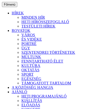
Ugrás
Főmenü
a
tartalomhoz
HÍREK
MINDEN HÍR
HETI HÍRÖSSZEFOGLALÓ
TESTÜLETI HÍREK
ROVATOK
VÁROS
ÉS VIDÉKE
PORTRÉ
ÜGY
SZENTENDREI TÖRTÉNETEK
MÚLTUNK
FENNTARTHATÓ ÉLET
KULTÚRA
OKTATÁS
SPORT
EGÉSZSÉG
TÁMOGATOTT TARTALOM
A KÖZÖSSÉG HANGJA
AJÁNLÓ
HETI PROGRAMAJÁNLÓ
KIÁLLÍTÁS
ELŐADÁS