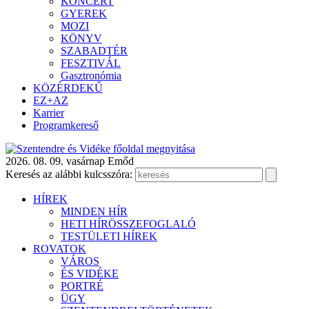
KONCERT
GYEREK
MOZI
KÖNYV
SZABADTÉR
FESZTIVÁL
Gasztronómia
KÖZÉRDEKŰ
EZ+AZ
Karrier
Programkereső
2026. 08. 09. vasárnap
Emőd
Keresés az alábbi kulcsszóra:
HÍREK
MINDEN HÍR
HETI HÍRÖSSZEFOGLALÓ
TESTÜLETI HÍREK
ROVATOK
VÁROS
ÉS VIDÉKE
PORTRÉ
ÜGY