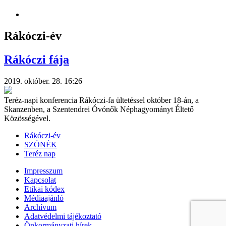
Rákóczi-év
Rákóczi fája
2019. október. 28. 16:26
Teréz-napi konferencia Rákóczi-fa ültetéssel október 18-án, a
Skanzenben, a Szentendrei Óvónők Néphagyományt Éltető
Közösségével.
Rákóczi-év
SZÓNÉK
Teréz nap
Impresszum
Kapcsolat
Etikai kódex
Médiaajánló
Archívum
Adatvédelmi tájékoztató
Önkormányzati hírek