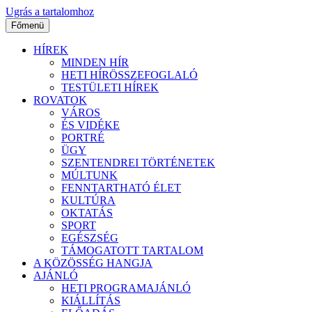
Ugrás a tartalomhoz
Főmenü
HÍREK
MINDEN HÍR
HETI HÍRÖSSZEFOGLALÓ
TESTÜLETI HÍREK
ROVATOK
VÁROS
ÉS VIDÉKE
PORTRÉ
ÜGY
SZENTENDREI TÖRTÉNETEK
MÚLTUNK
FENNTARTHATÓ ÉLET
KULTÚRA
OKTATÁS
SPORT
EGÉSZSÉG
TÁMOGATOTT TARTALOM
A KÖZÖSSÉG HANGJA
AJÁNLÓ
HETI PROGRAMAJÁNLÓ
KIÁLLÍTÁS