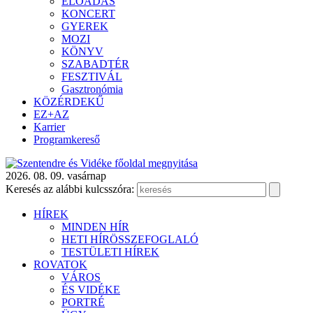
ELŐADÁS
KONCERT
GYEREK
MOZI
KÖNYV
SZABADTÉR
FESZTIVÁL
Gasztronómia
KÖZÉRDEKŰ
EZ+AZ
Karrier
Programkereső
2026. 08. 09. vasárnap
Keresés az alábbi kulcsszóra:
HÍREK
MINDEN HÍR
HETI HÍRÖSSZEFOGLALÓ
TESTÜLETI HÍREK
ROVATOK
VÁROS
ÉS VIDÉKE
PORTRÉ