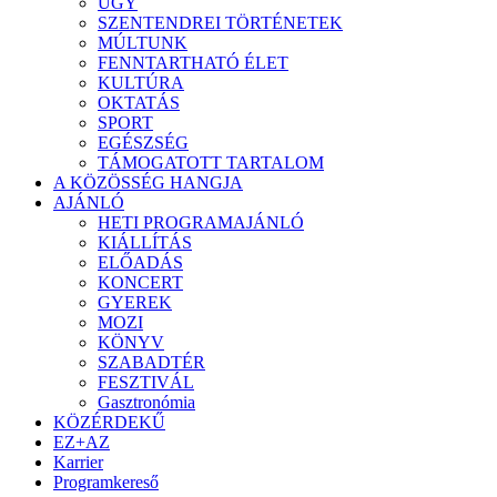
ÜGY
SZENTENDREI TÖRTÉNETEK
MÚLTUNK
FENNTARTHATÓ ÉLET
KULTÚRA
OKTATÁS
SPORT
EGÉSZSÉG
TÁMOGATOTT TARTALOM
A KÖZÖSSÉG HANGJA
AJÁNLÓ
HETI PROGRAMAJÁNLÓ
KIÁLLÍTÁS
ELŐADÁS
KONCERT
GYEREK
MOZI
KÖNYV
SZABADTÉR
FESZTIVÁL
Gasztronómia
KÖZÉRDEKŰ
EZ+AZ
Karrier
Programkereső