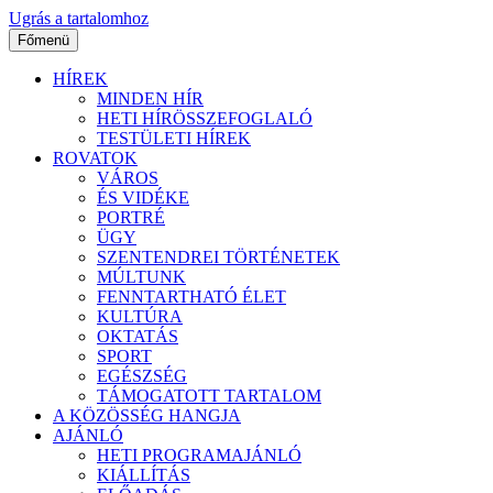
Ugrás a tartalomhoz
Főmenü
HÍREK
MINDEN HÍR
HETI HÍRÖSSZEFOGLALÓ
TESTÜLETI HÍREK
ROVATOK
VÁROS
ÉS VIDÉKE
PORTRÉ
ÜGY
SZENTENDREI TÖRTÉNETEK
MÚLTUNK
FENNTARTHATÓ ÉLET
KULTÚRA
OKTATÁS
SPORT
EGÉSZSÉG
TÁMOGATOTT TARTALOM
A KÖZÖSSÉG HANGJA
AJÁNLÓ
HETI PROGRAMAJÁNLÓ
KIÁLLÍTÁS