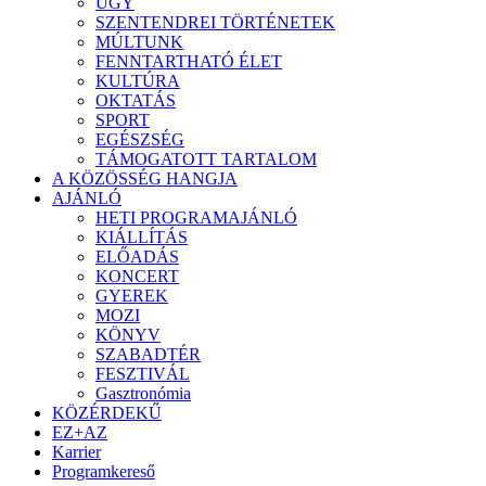
ÜGY
SZENTENDREI TÖRTÉNETEK
MÚLTUNK
FENNTARTHATÓ ÉLET
KULTÚRA
OKTATÁS
SPORT
EGÉSZSÉG
TÁMOGATOTT TARTALOM
A KÖZÖSSÉG HANGJA
AJÁNLÓ
HETI PROGRAMAJÁNLÓ
KIÁLLÍTÁS
ELŐADÁS
KONCERT
GYEREK
MOZI
KÖNYV
SZABADTÉR
FESZTIVÁL
Gasztronómia
KÖZÉRDEKŰ
EZ+AZ
Karrier
Programkereső