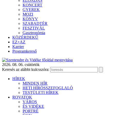
ELŐADÁS
KONCERT
GYEREK
MOZI
KÖNYV
SZABADTÉR
FESZTIVÁL
Gasztronómia
KÖZÉRDEKŰ
EZ+AZ
Karrier
Programkereső
2026. 08. 06. csütörtök
Keresés az alábbi kulcsszóra:
HÍREK
MINDEN HÍR
HETI HÍRÖSSZEFOGLALÓ
TESTÜLETI HÍREK
ROVATOK
VÁROS
ÉS VIDÉKE
PORTRÉ