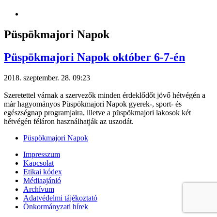
Püspökmajori Napok
Püspökmajori Napok október 6-7-én
2018. szeptember. 28. 09:23
Szeretettel várnak a szervezők minden érdeklődőt jövő hétvégén a
már hagyományos Püspökmajori Napok gyerek-, sport- és
egészségnap programjaira, illetve a püspökmajori lakosok két
hétvégén féláron használhatják az uszodát.
Püspökmajori Napok
Impresszum
Kapcsolat
Etikai kódex
Médiaajánló
Archívum
Adatvédelmi tájékoztató
Önkormányzati hírek