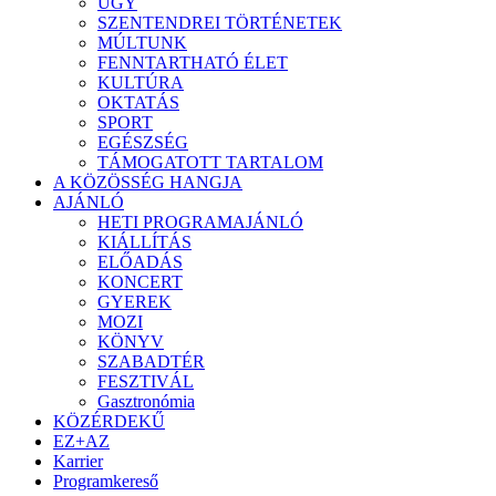
ÜGY
SZENTENDREI TÖRTÉNETEK
MÚLTUNK
FENNTARTHATÓ ÉLET
KULTÚRA
OKTATÁS
SPORT
EGÉSZSÉG
TÁMOGATOTT TARTALOM
A KÖZÖSSÉG HANGJA
AJÁNLÓ
HETI PROGRAMAJÁNLÓ
KIÁLLÍTÁS
ELŐADÁS
KONCERT
GYEREK
MOZI
KÖNYV
SZABADTÉR
FESZTIVÁL
Gasztronómia
KÖZÉRDEKŰ
EZ+AZ
Karrier
Programkereső