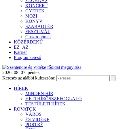
ELŐADÁS
KONCERT
GYEREK
MOZI
KÖNYV
SZABADTÉR
FESZTIVÁL
Gasztronómia
KÖZÉRDEKŰ
EZ+AZ
Karrier
Programkereső
2026. 08. 07. péntek
Keresés az alábbi kulcsszóra:
HÍREK
MINDEN HÍR
HETI HÍRÖSSZEFOGLALÓ
TESTÜLETI HÍREK
ROVATOK
VÁROS
ÉS VIDÉKE
PORTRÉ