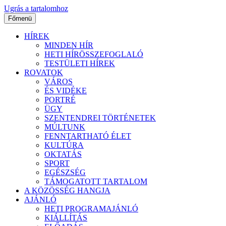
Ugrás a tartalomhoz
Főmenü
HÍREK
MINDEN HÍR
HETI HÍRÖSSZEFOGLALÓ
TESTÜLETI HÍREK
ROVATOK
VÁROS
ÉS VIDÉKE
PORTRÉ
ÜGY
SZENTENDREI TÖRTÉNETEK
MÚLTUNK
FENNTARTHATÓ ÉLET
KULTÚRA
OKTATÁS
SPORT
EGÉSZSÉG
TÁMOGATOTT TARTALOM
A KÖZÖSSÉG HANGJA
AJÁNLÓ
HETI PROGRAMAJÁNLÓ
KIÁLLÍTÁS