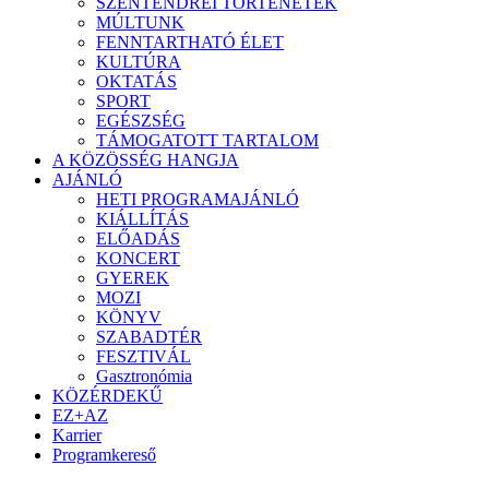
SZENTENDREI TÖRTÉNETEK
MÚLTUNK
FENNTARTHATÓ ÉLET
KULTÚRA
OKTATÁS
SPORT
EGÉSZSÉG
TÁMOGATOTT TARTALOM
A KÖZÖSSÉG HANGJA
AJÁNLÓ
HETI PROGRAMAJÁNLÓ
KIÁLLÍTÁS
ELŐADÁS
KONCERT
GYEREK
MOZI
KÖNYV
SZABADTÉR
FESZTIVÁL
Gasztronómia
KÖZÉRDEKŰ
EZ+AZ
Karrier
Programkereső