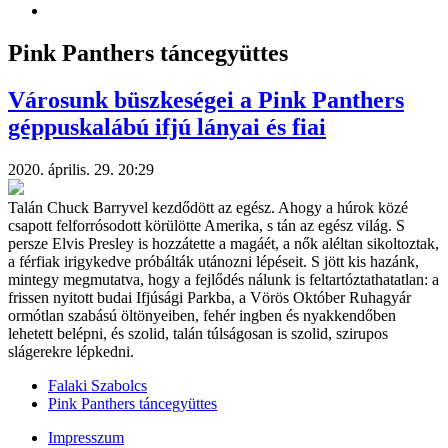
Pink Panthers táncegyüttes
Városunk büszkeségei a Pink Panthers
géppuskalábú ifjú lányai és fiai
2020. április. 29. 20:29
Talán Chuck Barryvel kezdődött az egész. Ahogy a húrok közé
csapott felforrósodott körülötte Amerika, s tán az egész világ. S
persze Elvis Presley is hozzátette a magáét, a nők aléltan sikoltoztak,
a férfiak irigykedve próbálták utánozni lépéseit. S jött kis hazánk,
mintegy megmutatva, hogy a fejlődés nálunk is feltartóztathatatlan: a
frissen nyitott budai Ifjúsági Parkba, a Vörös Október Ruhagyár
ormótlan szabású öltönyeiben, fehér ingben és nyakkendőben
lehetett belépni, és szolid, talán túlságosan is szolid, szirupos
slágerekre lépkedni.
Falaki Szabolcs
Pink Panthers táncegyüttes
Impresszum