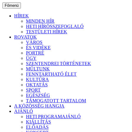
Ugrás
Főmenü
a
tartalomhoz
HÍREK
MINDEN HÍR
HETI HÍRÖSSZEFOGLALÓ
TESTÜLETI HÍREK
ROVATOK
VÁROS
ÉS VIDÉKE
PORTRÉ
ÜGY
SZENTENDREI TÖRTÉNETEK
MÚLTUNK
FENNTARTHATÓ ÉLET
KULTÚRA
OKTATÁS
SPORT
EGÉSZSÉG
TÁMOGATOTT TARTALOM
A KÖZÖSSÉG HANGJA
AJÁNLÓ
HETI PROGRAMAJÁNLÓ
KIÁLLÍTÁS
ELŐADÁS