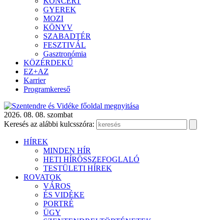
KONCERT
GYEREK
MOZI
KÖNYV
SZABADTÉR
FESZTIVÁL
Gasztronómia
KÖZÉRDEKŰ
EZ+AZ
Karrier
Programkereső
2026. 08. 08. szombat
Keresés az alábbi kulcsszóra:
HÍREK
MINDEN HÍR
HETI HÍRÖSSZEFOGLALÓ
TESTÜLETI HÍREK
ROVATOK
VÁROS
ÉS VIDÉKE
PORTRÉ
ÜGY