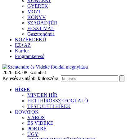
KONCERT
GYEREK
MOZI
KÖNYV
SZABADTÉR
FESZTIVÁL
Gasztronómia
KÖZÉRDEKŰ
EZ+AZ
Karrier
Programkereső
2026. 08. 08. szombat
Keresés az alábbi kulcsszóra:
HÍREK
MINDEN HÍR
HETI HÍRÖSSZEFOGLALÓ
TESTÜLETI HÍREK
ROVATOK
VÁROS
ÉS VIDÉKE
PORTRÉ
ÜGY