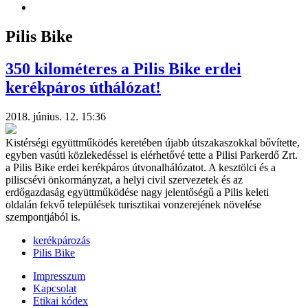
Pilis Bike
350 kilométeres a Pilis Bike erdei
kerékpáros úthálózat!
2018. június. 12. 15:36
Kistérségi együttműködés keretében újabb útszakaszokkal bővítette,
egyben vasúti közlekedéssel is elérhetővé tette a Pilisi Parkerdő Zrt.
a Pilis Bike erdei kerékpáros útvonalhálózatot. A kesztölci és a
piliscsévi önkormányzat, a helyi civil szervezetek és az
erdőgazdaság együttműködése nagy jelentőségű a Pilis keleti
oldalán fekvő települések turisztikai vonzerejének növelése
szempontjából is.
kerékpározás
Pilis Bike
Impresszum
Kapcsolat
Etikai kódex