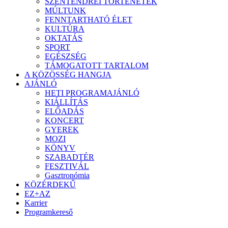
SZENTENDREI TÖRTÉNETEK
MÚLTUNK
FENNTARTHATÓ ÉLET
KULTÚRA
OKTATÁS
SPORT
EGÉSZSÉG
TÁMOGATOTT TARTALOM
A KÖZÖSSÉG HANGJA
AJÁNLÓ
HETI PROGRAMAJÁNLÓ
KIÁLLÍTÁS
ELŐADÁS
KONCERT
GYEREK
MOZI
KÖNYV
SZABADTÉR
FESZTIVÁL
Gasztronómia
KÖZÉRDEKŰ
EZ+AZ
Karrier
Programkereső