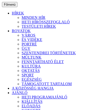
Ugrás
Főmenü
a
tartalomhoz
HÍREK
MINDEN HÍR
HETI HÍRÖSSZEFOGLALÓ
TESTÜLETI HÍREK
ROVATOK
VÁROS
ÉS VIDÉKE
PORTRÉ
ÜGY
SZENTENDREI TÖRTÉNETEK
MÚLTUNK
FENNTARTHATÓ ÉLET
KULTÚRA
OKTATÁS
SPORT
EGÉSZSÉG
TÁMOGATOTT TARTALOM
A KÖZÖSSÉG HANGJA
AJÁNLÓ
HETI PROGRAMAJÁNLÓ
KIÁLLÍTÁS
ELŐADÁS