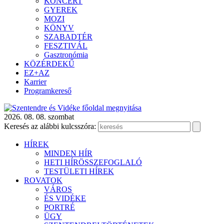
KONCERT
GYEREK
MOZI
KÖNYV
SZABADTÉR
FESZTIVÁL
Gasztronómia
KÖZÉRDEKŰ
EZ+AZ
Karrier
Programkereső
2026. 08. 08. szombat
Keresés az alábbi kulcsszóra:
HÍREK
MINDEN HÍR
HETI HÍRÖSSZEFOGLALÓ
TESTÜLETI HÍREK
ROVATOK
VÁROS
ÉS VIDÉKE
PORTRÉ
ÜGY