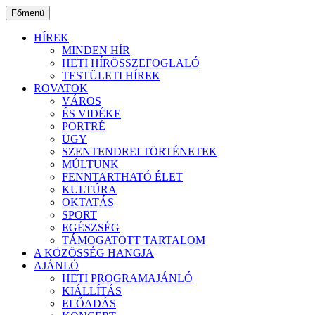
Ugrás
Főmenü
a
tartalomhoz
HÍREK
MINDEN HÍR
HETI HÍRÖSSZEFOGLALÓ
TESTÜLETI HÍREK
ROVATOK
VÁROS
ÉS VIDÉKE
PORTRÉ
ÜGY
SZENTENDREI TÖRTÉNETEK
MÚLTUNK
FENNTARTHATÓ ÉLET
KULTÚRA
OKTATÁS
SPORT
EGÉSZSÉG
TÁMOGATOTT TARTALOM
A KÖZÖSSÉG HANGJA
AJÁNLÓ
HETI PROGRAMAJÁNLÓ
KIÁLLÍTÁS
ELŐADÁS