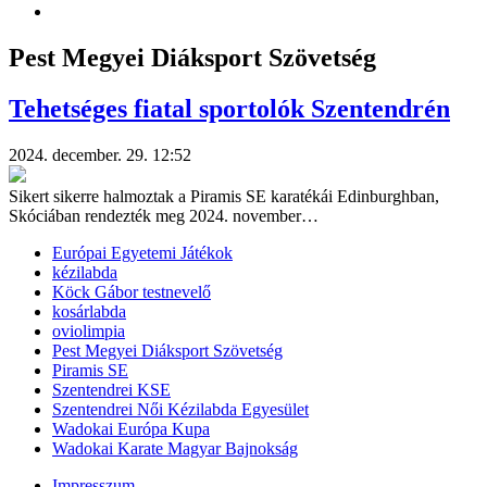
Pest Megyei Diáksport Szövetség
Tehetséges fiatal sportolók Szentendrén
2024. december. 29. 12:52
Sikert sikerre halmoztak a Piramis SE karatékái Edinburghban,
Skóciában rendezték meg 2024. november…
Európai Egyetemi Játékok
kézilabda
Köck Gábor testnevelő
kosárlabda
oviolimpia
Pest Megyei Diáksport Szövetség
Piramis SE
Szentendrei KSE
Szentendrei Női Kézilabda Egyesület
Wadokai Európa Kupa
Wadokai Karate Magyar Bajnokság
Impresszum