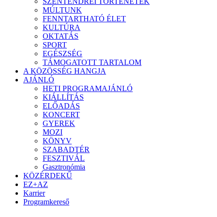
SZENTENDREI TÖRTÉNETEK
MÚLTUNK
FENNTARTHATÓ ÉLET
KULTÚRA
OKTATÁS
SPORT
EGÉSZSÉG
TÁMOGATOTT TARTALOM
A KÖZÖSSÉG HANGJA
AJÁNLÓ
HETI PROGRAMAJÁNLÓ
KIÁLLÍTÁS
ELŐADÁS
KONCERT
GYEREK
MOZI
KÖNYV
SZABADTÉR
FESZTIVÁL
Gasztronómia
KÖZÉRDEKŰ
EZ+AZ
Karrier
Programkereső