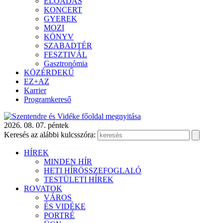
ELŐADÁS
KONCERT
GYEREK
MOZI
KÖNYV
SZABADTÉR
FESZTIVÁL
Gasztronómia
KÖZÉRDEKŰ
EZ+AZ
Karrier
Programkereső
2026. 08. 07. péntek
Keresés az alábbi kulcsszóra:
HÍREK
MINDEN HÍR
HETI HÍRÖSSZEFOGLALÓ
TESTÜLETI HÍREK
ROVATOK
VÁROS
ÉS VIDÉKE
PORTRÉ