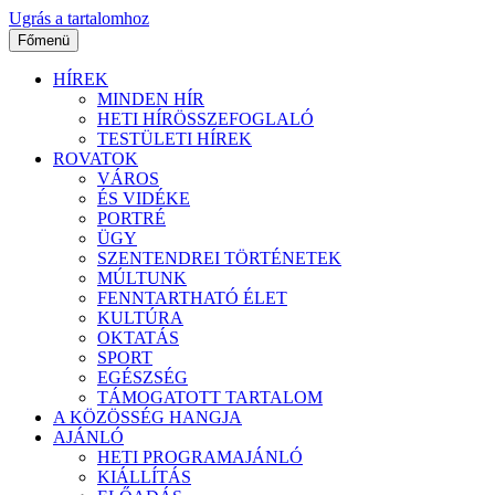
Ugrás a tartalomhoz
Főmenü
HÍREK
MINDEN HÍR
HETI HÍRÖSSZEFOGLALÓ
TESTÜLETI HÍREK
ROVATOK
VÁROS
ÉS VIDÉKE
PORTRÉ
ÜGY
SZENTENDREI TÖRTÉNETEK
MÚLTUNK
FENNTARTHATÓ ÉLET
KULTÚRA
OKTATÁS
SPORT
EGÉSZSÉG
TÁMOGATOTT TARTALOM
A KÖZÖSSÉG HANGJA
AJÁNLÓ
HETI PROGRAMAJÁNLÓ
KIÁLLÍTÁS