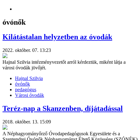
óvónők
Kilátástalan helyzetben az óvodák
2022. október. 07. 13:23
Hajnal Szilvia intézményvezetőt arról kérdeztük, miként látja a
városi óvodák jövőjét.
Hajnal Szilvia
óvónők
pedagógus
Városi óvodák
Teréz-nap a Skanzenben, díjátadással
2018. október. 13. 15:09
A Néphagyományőrző Óvodapedagógusok Egyesülete és a
Szentendrei Óvónők Néphagyományt Éltető Közössége (SZÓNÉK)