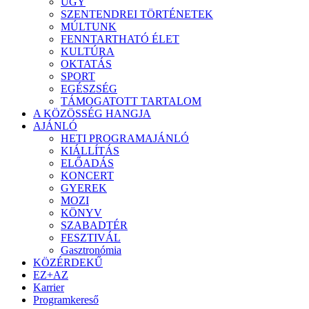
ÜGY
SZENTENDREI TÖRTÉNETEK
MÚLTUNK
FENNTARTHATÓ ÉLET
KULTÚRA
OKTATÁS
SPORT
EGÉSZSÉG
TÁMOGATOTT TARTALOM
A KÖZÖSSÉG HANGJA
AJÁNLÓ
HETI PROGRAMAJÁNLÓ
KIÁLLÍTÁS
ELŐADÁS
KONCERT
GYEREK
MOZI
KÖNYV
SZABADTÉR
FESZTIVÁL
Gasztronómia
KÖZÉRDEKŰ
EZ+AZ
Karrier
Programkereső