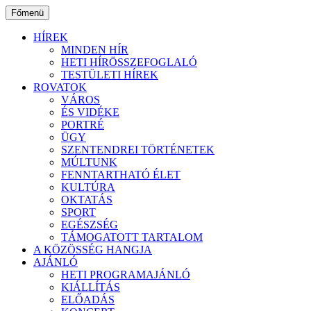
Ugrás
Főmenü
a
tartalomhoz
HÍREK
MINDEN HÍR
HETI HÍRÖSSZEFOGLALÓ
TESTÜLETI HÍREK
ROVATOK
VÁROS
ÉS VIDÉKE
PORTRÉ
ÜGY
SZENTENDREI TÖRTÉNETEK
MÚLTUNK
FENNTARTHATÓ ÉLET
KULTÚRA
OKTATÁS
SPORT
EGÉSZSÉG
TÁMOGATOTT TARTALOM
A KÖZÖSSÉG HANGJA
AJÁNLÓ
HETI PROGRAMAJÁNLÓ
KIÁLLÍTÁS
ELŐADÁS