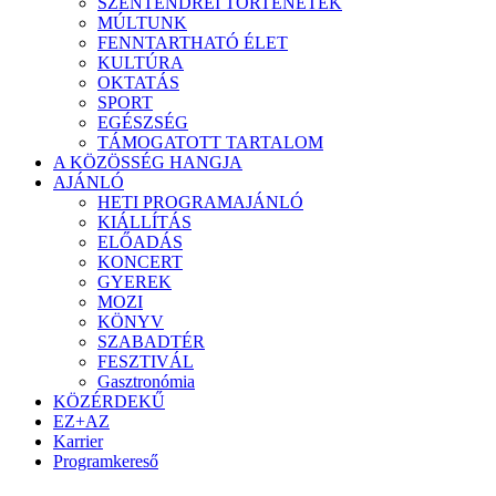
SZENTENDREI TÖRTÉNETEK
MÚLTUNK
FENNTARTHATÓ ÉLET
KULTÚRA
OKTATÁS
SPORT
EGÉSZSÉG
TÁMOGATOTT TARTALOM
A KÖZÖSSÉG HANGJA
AJÁNLÓ
HETI PROGRAMAJÁNLÓ
KIÁLLÍTÁS
ELŐADÁS
KONCERT
GYEREK
MOZI
KÖNYV
SZABADTÉR
FESZTIVÁL
Gasztronómia
KÖZÉRDEKŰ
EZ+AZ
Karrier
Programkereső