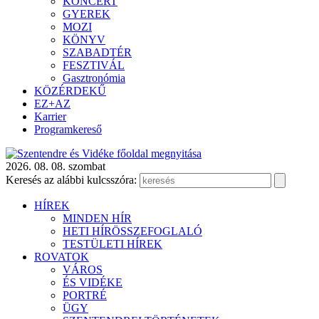
KONCERT
GYEREK
MOZI
KÖNYV
SZABADTÉR
FESZTIVÁL
Gasztronómia
KÖZÉRDEKŰ
EZ+AZ
Karrier
Programkereső
2026. 08. 08. szombat
Keresés az alábbi kulcsszóra:
HÍREK
MINDEN HÍR
HETI HÍRÖSSZEFOGLALÓ
TESTÜLETI HÍREK
ROVATOK
VÁROS
ÉS VIDÉKE
PORTRÉ
ÜGY