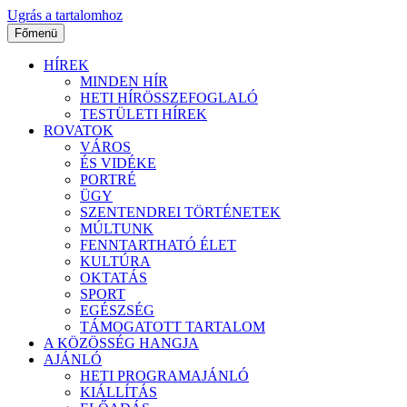
Ugrás a tartalomhoz
Főmenü
HÍREK
MINDEN HÍR
HETI HÍRÖSSZEFOGLALÓ
TESTÜLETI HÍREK
ROVATOK
VÁROS
ÉS VIDÉKE
PORTRÉ
ÜGY
SZENTENDREI TÖRTÉNETEK
MÚLTUNK
FENNTARTHATÓ ÉLET
KULTÚRA
OKTATÁS
SPORT
EGÉSZSÉG
TÁMOGATOTT TARTALOM
A KÖZÖSSÉG HANGJA
AJÁNLÓ
HETI PROGRAMAJÁNLÓ
KIÁLLÍTÁS