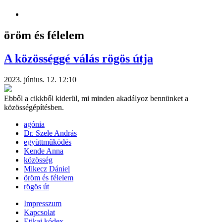
öröm és félelem
A közösséggé válás rögös útja
2023. június. 12. 12:10
Ebből a cikkből kiderül, mi minden akadályoz bennünket a
közösségépítésben.
agónia
Dr. Szele András
együttműködés
Kende Anna
közösség
Mikecz Dániel
öröm és félelem
rögös út
Impresszum
Kapcsolat
Etikai kódex