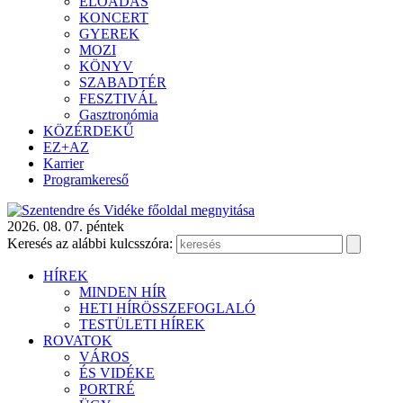
ELŐADÁS
KONCERT
GYEREK
MOZI
KÖNYV
SZABADTÉR
FESZTIVÁL
Gasztronómia
KÖZÉRDEKŰ
EZ+AZ
Karrier
Programkereső
2026. 08. 07. péntek
Keresés az alábbi kulcsszóra:
HÍREK
MINDEN HÍR
HETI HÍRÖSSZEFOGLALÓ
TESTÜLETI HÍREK
ROVATOK
VÁROS
ÉS VIDÉKE
PORTRÉ