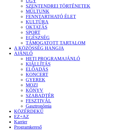
ÜGY
SZENTENDREI TÖRTÉNETEK
MÚLTUNK
FENNTARTHATÓ ÉLET
KULTÚRA
OKTATÁS
SPORT
EGÉSZSÉG
TÁMOGATOTT TARTALOM
A KÖZÖSSÉG HANGJA
AJÁNLÓ
HETI PROGRAMAJÁNLÓ
KIÁLLÍTÁS
ELŐADÁS
KONCERT
GYEREK
MOZI
KÖNYV
SZABADTÉR
FESZTIVÁL
Gasztronómia
KÖZÉRDEKŰ
EZ+AZ
Karrier
Programkereső