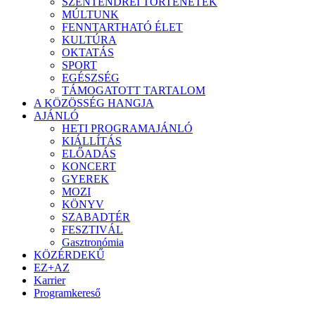
SZENTENDREI TÖRTÉNETEK
MÚLTUNK
FENNTARTHATÓ ÉLET
KULTÚRA
OKTATÁS
SPORT
EGÉSZSÉG
TÁMOGATOTT TARTALOM
A KÖZÖSSÉG HANGJA
AJÁNLÓ
HETI PROGRAMAJÁNLÓ
KIÁLLÍTÁS
ELŐADÁS
KONCERT
GYEREK
MOZI
KÖNYV
SZABADTÉR
FESZTIVÁL
Gasztronómia
KÖZÉRDEKŰ
EZ+AZ
Karrier
Programkereső