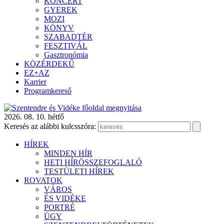
KONCERT
GYEREK
MOZI
KÖNYV
SZABADTÉR
FESZTIVÁL
Gasztronómia
KÖZÉRDEKŰ
EZ+AZ
Karrier
Programkereső
2026. 08. 10. hétfő
Keresés az alábbi kulcsszóra:
HÍREK
MINDEN HÍR
HETI HÍRÖSSZEFOGLALÓ
TESTÜLETI HÍREK
ROVATOK
VÁROS
ÉS VIDÉKE
PORTRÉ
ÜGY