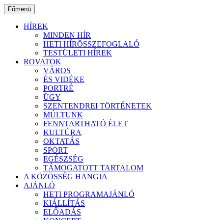
Ugrás
Főmenü
a
tartalomhoz
HÍREK
MINDEN HÍR
HETI HÍRÖSSZEFOGLALÓ
TESTÜLETI HÍREK
ROVATOK
VÁROS
ÉS VIDÉKE
PORTRÉ
ÜGY
SZENTENDREI TÖRTÉNETEK
MÚLTUNK
FENNTARTHATÓ ÉLET
KULTÚRA
OKTATÁS
SPORT
EGÉSZSÉG
TÁMOGATOTT TARTALOM
A KÖZÖSSÉG HANGJA
AJÁNLÓ
HETI PROGRAMAJÁNLÓ
KIÁLLÍTÁS
ELŐADÁS