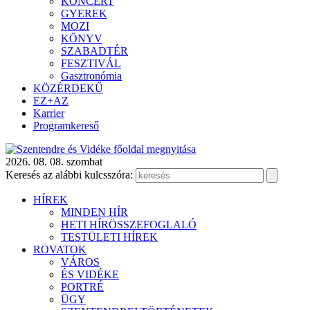
KONCERT
GYEREK
MOZI
KÖNYV
SZABADTÉR
FESZTIVÁL
Gasztronómia
KÖZÉRDEKŰ
EZ+AZ
Karrier
Programkereső
2026. 08. 08. szombat
Keresés az alábbi kulcsszóra:
HÍREK
MINDEN HÍR
HETI HÍRÖSSZEFOGLALÓ
TESTÜLETI HÍREK
ROVATOK
VÁROS
ÉS VIDÉKE
PORTRÉ
ÜGY