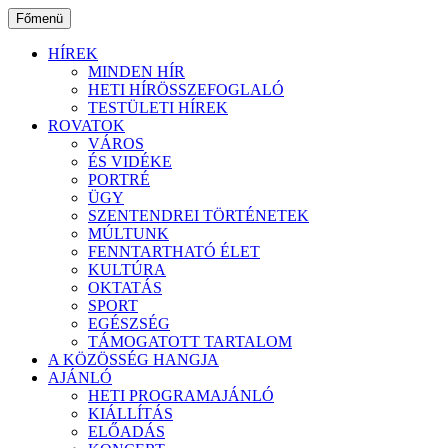
Ugrás
Főmenü
a
tartalomhoz
HÍREK
MINDEN HÍR
HETI HÍRÖSSZEFOGLALÓ
TESTÜLETI HÍREK
ROVATOK
VÁROS
ÉS VIDÉKE
PORTRÉ
ÜGY
SZENTENDREI TÖRTÉNETEK
MÚLTUNK
FENNTARTHATÓ ÉLET
KULTÚRA
OKTATÁS
SPORT
EGÉSZSÉG
TÁMOGATOTT TARTALOM
A KÖZÖSSÉG HANGJA
AJÁNLÓ
HETI PROGRAMAJÁNLÓ
KIÁLLÍTÁS
ELŐADÁS