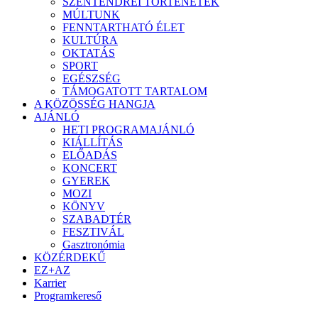
SZENTENDREI TÖRTÉNETEK
MÚLTUNK
FENNTARTHATÓ ÉLET
KULTÚRA
OKTATÁS
SPORT
EGÉSZSÉG
TÁMOGATOTT TARTALOM
A KÖZÖSSÉG HANGJA
AJÁNLÓ
HETI PROGRAMAJÁNLÓ
KIÁLLÍTÁS
ELŐADÁS
KONCERT
GYEREK
MOZI
KÖNYV
SZABADTÉR
FESZTIVÁL
Gasztronómia
KÖZÉRDEKŰ
EZ+AZ
Karrier
Programkereső