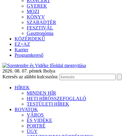
KONCERT
GYEREK
MOZI
KÖNYV
SZABADTÉR
FESZTIVÁL
Gasztronómia
KÖZÉRDEKŰ
EZ+AZ
Karrier
Programkereső
2026. 08. 07. péntek
Ibolya
Keresés az alábbi kulcsszóra:
HÍREK
MINDEN HÍR
HETI HÍRÖSSZEFOGLALÓ
TESTÜLETI HÍREK
ROVATOK
VÁROS
ÉS VIDÉKE
PORTRÉ
ÜGY