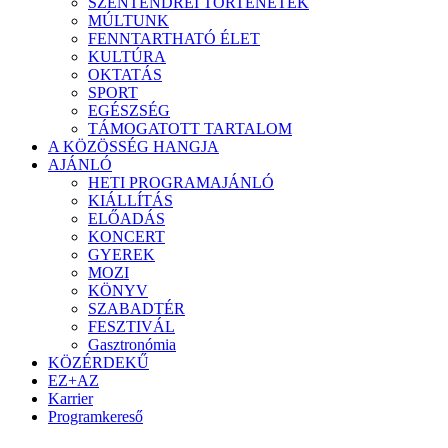
SZENTENDREI TÖRTÉNETEK
MÚLTUNK
FENNTARTHATÓ ÉLET
KULTÚRA
OKTATÁS
SPORT
EGÉSZSÉG
TÁMOGATOTT TARTALOM
A KÖZÖSSÉG HANGJA
AJÁNLÓ
HETI PROGRAMAJÁNLÓ
KIÁLLÍTÁS
ELŐADÁS
KONCERT
GYEREK
MOZI
KÖNYV
SZABADTÉR
FESZTIVÁL
Gasztronómia
KÖZÉRDEKŰ
EZ+AZ
Karrier
Programkereső