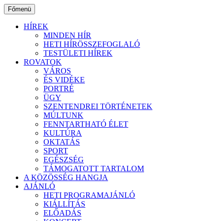
Ugrás
Főmenü
a
tartalomhoz
HÍREK
MINDEN HÍR
HETI HÍRÖSSZEFOGLALÓ
TESTÜLETI HÍREK
ROVATOK
VÁROS
ÉS VIDÉKE
PORTRÉ
ÜGY
SZENTENDREI TÖRTÉNETEK
MÚLTUNK
FENNTARTHATÓ ÉLET
KULTÚRA
OKTATÁS
SPORT
EGÉSZSÉG
TÁMOGATOTT TARTALOM
A KÖZÖSSÉG HANGJA
AJÁNLÓ
HETI PROGRAMAJÁNLÓ
KIÁLLÍTÁS
ELŐADÁS