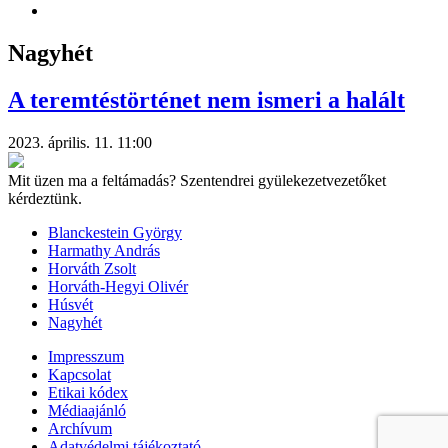
Nagyhét
A teremtéstörténet nem ismeri a halált
2023. április. 11. 11:00
Mit üzen ma a feltámadás? Szentendrei gyülekezetvezetőket
kérdeztünk.
Blanckestein György
Harmathy András
Horváth Zsolt
Horváth-Hegyi Olivér
Húsvét
Nagyhét
Impresszum
Kapcsolat
Etikai kódex
Médiaajánló
Archívum
Adatvédelmi tájékoztató