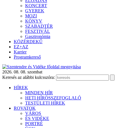
ELŐADÁS
KONCERT
GYEREK
MOZI
KÖNYV
SZABADTÉR
FESZTIVÁL
Gasztronómia
KÖZÉRDEKŰ
EZ+AZ
Karrier
Programkereső
2026. 08. 08. szombat
Keresés az alábbi kulcsszóra:
HÍREK
MINDEN HÍR
HETI HÍRÖSSZEFOGLALÓ
TESTÜLETI HÍREK
ROVATOK
VÁROS
ÉS VIDÉKE
PORTRÉ