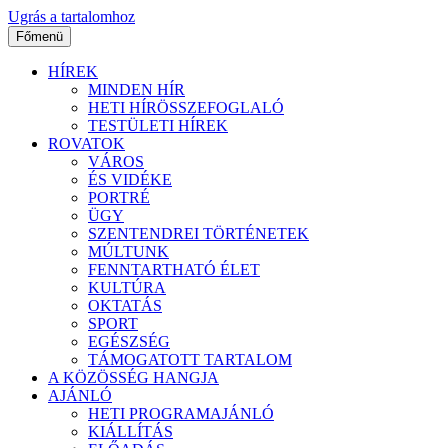
Ugrás a tartalomhoz
Főmenü
HÍREK
MINDEN HÍR
HETI HÍRÖSSZEFOGLALÓ
TESTÜLETI HÍREK
ROVATOK
VÁROS
ÉS VIDÉKE
PORTRÉ
ÜGY
SZENTENDREI TÖRTÉNETEK
MÚLTUNK
FENNTARTHATÓ ÉLET
KULTÚRA
OKTATÁS
SPORT
EGÉSZSÉG
TÁMOGATOTT TARTALOM
A KÖZÖSSÉG HANGJA
AJÁNLÓ
HETI PROGRAMAJÁNLÓ
KIÁLLÍTÁS