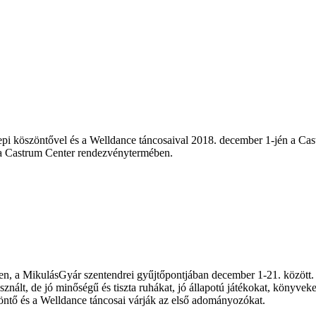
i köszöntővel és a Welldance táncosaival 2018. december 1-jén a Cas
a Castrum Center rendezvénytermében.
a MikulásGyár szentendrei gyűjtőpontjában december 1-21. között. Tartó
et, használt, de jó minőségű és tiszta ruhákat, jó állapotú játékokat, kö
ntő és a Welldance táncosai várják az első adományozókat.