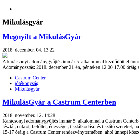
Mikulásgyár
Megnyílt a MikulásGyár
2018. december. 04. 13:22
A karácsonyi adománygyűjtés immár 5. alkalommal kezdődött el ünnep
Adományosztás: 2018. december 21-én, pénteken 12.00-17.00 óráig 
Castrum Center
jótékonyság
Mikulásgyár
MikulásGyár a Castrum Centerben
2018. november. 12. 14:28
Karácsonyi adománygyűjtés immár 5. alkalommal a Castrum Centerben, 
tésztát, cukrot, befőttet, édességet, tisztálkodási- és tisztító szerek
15-17 óráig a Castrum Center rendezvénytermében, ahol ünnepi köszö