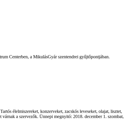
trum Centerben, a MikulásGyár szentendrei gyűjtőpontjában.
s élelmiszereket, konzerveket, zacskós leveseket, olajat, lisztet,
nyveket várnak a szervezők. Ünnepi megnyitó: 2018. december 1. szombat,