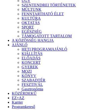
ÜGY
SZENTENDREI TÖRTÉNETEK
MÚLTUNK
FENNTARTHATÓ ÉLET
KULTÚRA
OKTATÁS
SPORT
EGÉSZSÉG
TÁMOGATOTT TARTALOM
A KÖZÖSSÉG HANGJA
AJÁNLÓ
HETI PROGRAMAJÁNLÓ
KIÁLLÍTÁS
ELŐADÁS
KONCERT
GYEREK
MOZI
KÖNYV
SZABADTÉR
FESZTIVÁL
Gasztronómia
KÖZÉRDEKŰ
EZ+AZ
Karrier
Programkereső