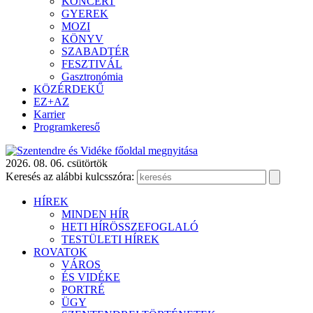
KONCERT
GYEREK
MOZI
KÖNYV
SZABADTÉR
FESZTIVÁL
Gasztronómia
KÖZÉRDEKŰ
EZ+AZ
Karrier
Programkereső
2026. 08. 06. csütörtök
Keresés az alábbi kulcsszóra:
HÍREK
MINDEN HÍR
HETI HÍRÖSSZEFOGLALÓ
TESTÜLETI HÍREK
ROVATOK
VÁROS
ÉS VIDÉKE
PORTRÉ
ÜGY