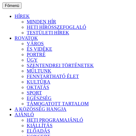
Ugrás
Főmenü
a
tartalomhoz
HÍREK
MINDEN HÍR
HETI HÍRÖSSZEFOGLALÓ
TESTÜLETI HÍREK
ROVATOK
VÁROS
ÉS VIDÉKE
PORTRÉ
ÜGY
SZENTENDREI TÖRTÉNETEK
MÚLTUNK
FENNTARTHATÓ ÉLET
KULTÚRA
OKTATÁS
SPORT
EGÉSZSÉG
TÁMOGATOTT TARTALOM
A KÖZÖSSÉG HANGJA
AJÁNLÓ
HETI PROGRAMAJÁNLÓ
KIÁLLÍTÁS
ELŐADÁS