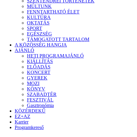
SZENTENDREI TÖRTÉNETEK
MÚLTUNK
FENNTARTHATÓ ÉLET
KULTÚRA
OKTATÁS
SPORT
EGÉSZSÉG
TÁMOGATOTT TARTALOM
A KÖZÖSSÉG HANGJA
AJÁNLÓ
HETI PROGRAMAJÁNLÓ
KIÁLLÍTÁS
ELŐADÁS
KONCERT
GYEREK
MOZI
KÖNYV
SZABADTÉR
FESZTIVÁL
Gasztronómia
KÖZÉRDEKŰ
EZ+AZ
Karrier
Programkereső