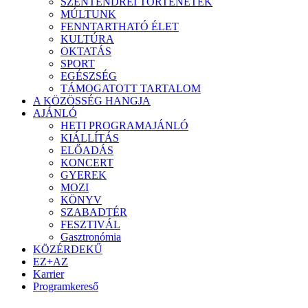
SZENTENDREI TÖRTÉNETEK
MÚLTUNK
FENNTARTHATÓ ÉLET
KULTÚRA
OKTATÁS
SPORT
EGÉSZSÉG
TÁMOGATOTT TARTALOM
A KÖZÖSSÉG HANGJA
AJÁNLÓ
HETI PROGRAMAJÁNLÓ
KIÁLLÍTÁS
ELŐADÁS
KONCERT
GYEREK
MOZI
KÖNYV
SZABADTÉR
FESZTIVÁL
Gasztronómia
KÖZÉRDEKŰ
EZ+AZ
Karrier
Programkereső