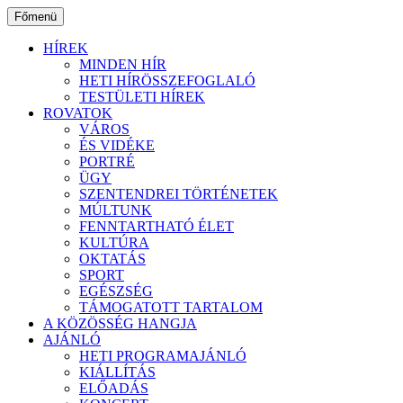
Ugrás
Főmenü
a
tartalomhoz
HÍREK
MINDEN HÍR
HETI HÍRÖSSZEFOGLALÓ
TESTÜLETI HÍREK
ROVATOK
VÁROS
ÉS VIDÉKE
PORTRÉ
ÜGY
SZENTENDREI TÖRTÉNETEK
MÚLTUNK
FENNTARTHATÓ ÉLET
KULTÚRA
OKTATÁS
SPORT
EGÉSZSÉG
TÁMOGATOTT TARTALOM
A KÖZÖSSÉG HANGJA
AJÁNLÓ
HETI PROGRAMAJÁNLÓ
KIÁLLÍTÁS
ELŐADÁS