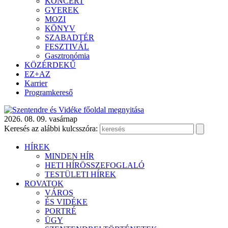
KONCERT
GYEREK
MOZI
KÖNYV
SZABADTÉR
FESZTIVÁL
Gasztronómia
KÖZÉRDEKŰ
EZ+AZ
Karrier
Programkereső
2026. 08. 09. vasárnap
Keresés az alábbi kulcsszóra:
HÍREK
MINDEN HÍR
HETI HÍRÖSSZEFOGLALÓ
TESTÜLETI HÍREK
ROVATOK
VÁROS
ÉS VIDÉKE
PORTRÉ
ÜGY