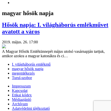
magyar hősök napja
Hősök napja: I. világháborús emlékművet
avatott a város
2019. május. 26. 17:00
A Magyar Hősök Emlékünnepét május utolsó vasárnapján tartjuk,
amikor azokra a magyar katonákra és ci…
I. világháborús emlékmű
magyar hősök napja
megemlékezés
Turul-szobor
Impresszum
Kapcsolat
Etikai kódex
Médiaajánló
Archívum
Adatvédelmi tájékoztató