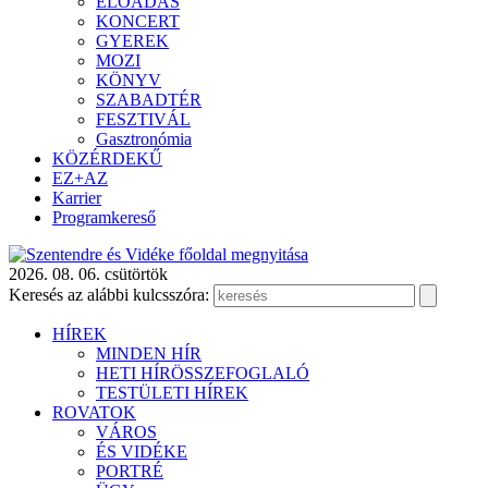
ELŐADÁS
KONCERT
GYEREK
MOZI
KÖNYV
SZABADTÉR
FESZTIVÁL
Gasztronómia
KÖZÉRDEKŰ
EZ+AZ
Karrier
Programkereső
2026. 08. 06. csütörtök
Keresés az alábbi kulcsszóra:
HÍREK
MINDEN HÍR
HETI HÍRÖSSZEFOGLALÓ
TESTÜLETI HÍREK
ROVATOK
VÁROS
ÉS VIDÉKE
PORTRÉ