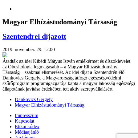
Magyar Elhízástudományi Társaság
Szentendrei díjazott
2019. november. 29. 12:00
Átadták az idei Kibédi Mátyus István emlékérmet és díszoklevelet
az Obesitologia legmagasabb – a Magyar Elhízástudományi
Társaság – szakmai elismerését. Az idei díjat a Szentendrén élő
Dankovics Gergely, a Magyarország átfogó egészségvédelmi
szűrőprogram programigazgatója kapta a magyar lakosság egészségi
állapotának javítása érdekében tett aktív szerepvállalásért.
Dankovics Gergely
Magyar Elhízástudományi Társaság
Impresszum
Kapcsolat
Etikai kódex
Médiaajánló
Archívum