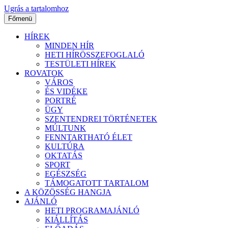
Ugrás a tartalomhoz
Főmenü
HÍREK
MINDEN HÍR
HETI HÍRÖSSZEFOGLALÓ
TESTÜLETI HÍREK
ROVATOK
VÁROS
ÉS VIDÉKE
PORTRÉ
ÜGY
SZENTENDREI TÖRTÉNETEK
MÚLTUNK
FENNTARTHATÓ ÉLET
KULTÚRA
OKTATÁS
SPORT
EGÉSZSÉG
TÁMOGATOTT TARTALOM
A KÖZÖSSÉG HANGJA
AJÁNLÓ
HETI PROGRAMAJÁNLÓ
KIÁLLÍTÁS