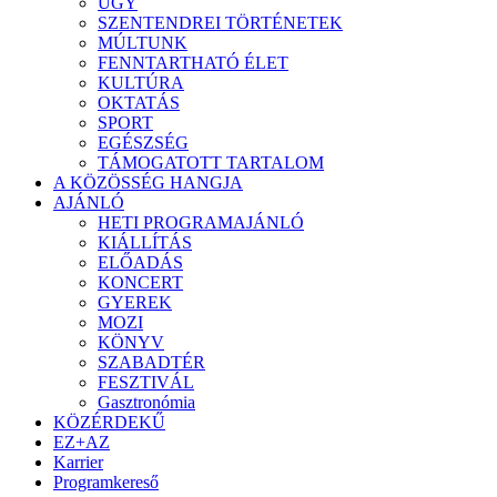
ÜGY
SZENTENDREI TÖRTÉNETEK
MÚLTUNK
FENNTARTHATÓ ÉLET
KULTÚRA
OKTATÁS
SPORT
EGÉSZSÉG
TÁMOGATOTT TARTALOM
A KÖZÖSSÉG HANGJA
AJÁNLÓ
HETI PROGRAMAJÁNLÓ
KIÁLLÍTÁS
ELŐADÁS
KONCERT
GYEREK
MOZI
KÖNYV
SZABADTÉR
FESZTIVÁL
Gasztronómia
KÖZÉRDEKŰ
EZ+AZ
Karrier
Programkereső