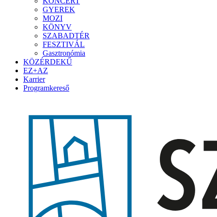
KONCERT
GYEREK
MOZI
KÖNYV
SZABADTÉR
FESZTIVÁL
Gasztronómia
KÖZÉRDEKŰ
EZ+AZ
Karrier
Programkereső