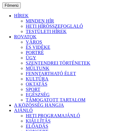
Ugrás
Főmenü
a
tartalomhoz
HÍREK
MINDEN HÍR
HETI HÍRÖSSZEFOGLALÓ
TESTÜLETI HÍREK
ROVATOK
VÁROS
ÉS VIDÉKE
PORTRÉ
ÜGY
SZENTENDREI TÖRTÉNETEK
MÚLTUNK
FENNTARTHATÓ ÉLET
KULTÚRA
OKTATÁS
SPORT
EGÉSZSÉG
TÁMOGATOTT TARTALOM
A KÖZÖSSÉG HANGJA
AJÁNLÓ
HETI PROGRAMAJÁNLÓ
KIÁLLÍTÁS
ELŐADÁS