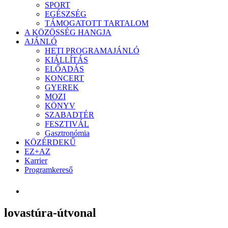
SPORT
EGÉSZSÉG
TÁMOGATOTT TARTALOM
A KÖZÖSSÉG HANGJA
AJÁNLÓ
HETI PROGRAMAJÁNLÓ
KIÁLLÍTÁS
ELŐADÁS
KONCERT
GYEREK
MOZI
KÖNYV
SZABADTÉR
FESZTIVÁL
Gasztronómia
KÖZÉRDEKŰ
EZ+AZ
Karrier
Programkereső
lovastúra-útvonal