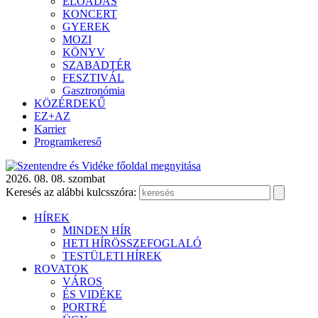
ELŐADÁS
KONCERT
GYEREK
MOZI
KÖNYV
SZABADTÉR
FESZTIVÁL
Gasztronómia
KÖZÉRDEKŰ
EZ+AZ
Karrier
Programkereső
2026. 08. 08. szombat
Keresés az alábbi kulcsszóra:
HÍREK
MINDEN HÍR
HETI HÍRÖSSZEFOGLALÓ
TESTÜLETI HÍREK
ROVATOK
VÁROS
ÉS VIDÉKE
PORTRÉ