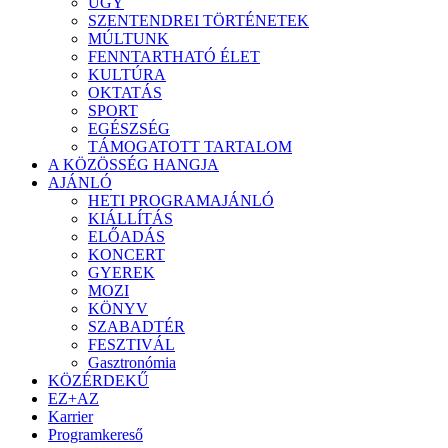
ÜGY
SZENTENDREI TÖRTÉNETEK
MÚLTUNK
FENNTARTHATÓ ÉLET
KULTÚRA
OKTATÁS
SPORT
EGÉSZSÉG
TÁMOGATOTT TARTALOM
A KÖZÖSSÉG HANGJA
AJÁNLÓ
HETI PROGRAMAJÁNLÓ
KIÁLLÍTÁS
ELŐADÁS
KONCERT
GYEREK
MOZI
KÖNYV
SZABADTÉR
FESZTIVÁL
Gasztronómia
KÖZÉRDEKŰ
EZ+AZ
Karrier
Programkereső