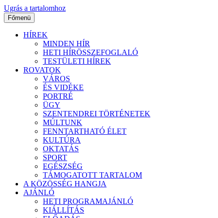
Ugrás a tartalomhoz
Főmenü
HÍREK
MINDEN HÍR
HETI HÍRÖSSZEFOGLALÓ
TESTÜLETI HÍREK
ROVATOK
VÁROS
ÉS VIDÉKE
PORTRÉ
ÜGY
SZENTENDREI TÖRTÉNETEK
MÚLTUNK
FENNTARTHATÓ ÉLET
KULTÚRA
OKTATÁS
SPORT
EGÉSZSÉG
TÁMOGATOTT TARTALOM
A KÖZÖSSÉG HANGJA
AJÁNLÓ
HETI PROGRAMAJÁNLÓ
KIÁLLÍTÁS