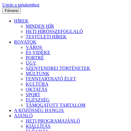
Ugrás a tartalomhoz
Főmenü
HÍREK
MINDEN HÍR
HETI HÍRÖSSZEFOGLALÓ
TESTÜLETI HÍREK
ROVATOK
VÁROS
ÉS VIDÉKE
PORTRÉ
ÜGY
SZENTENDREI TÖRTÉNETEK
MÚLTUNK
FENNTARTHATÓ ÉLET
KULTÚRA
OKTATÁS
SPORT
EGÉSZSÉG
TÁMOGATOTT TARTALOM
A KÖZÖSSÉG HANGJA
AJÁNLÓ
HETI PROGRAMAJÁNLÓ
KIÁLLÍTÁS