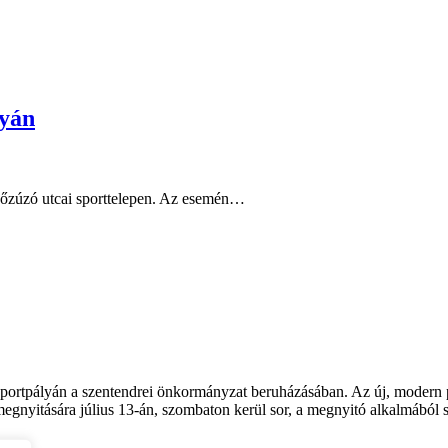
lyán
Kőzúzó utcai sporttelepen. Az esemén…
i sportpályán a szentendrei önkormányzat beruházásában. Az új, modern
egnyitására július 13-án, szombaton kerül sor, a megnyitó alkalmából s