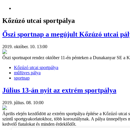
Kőzúzó utcai sportpálya
Őszi sportnap a megújult Kőzúzó utcai pá
2019. október. 10. 13:00
Őszi sportnapot rendez október 11-én pénteken a Dunakanyar SE a 
Kőzúzó utcai sportpálya
műfüves pálya
sportnap
Július 13-án nyit az extrém sportpálya
2019. július. 08. 10:00
Április elején kezdődött az extrém sportpálya építése a Kőzúzó utca
szintű sportgyakorlatokhoz, több korosztálynak. A pálya ünnepélyes m
kedvelő fiatalokat és minden érdeklődőt.