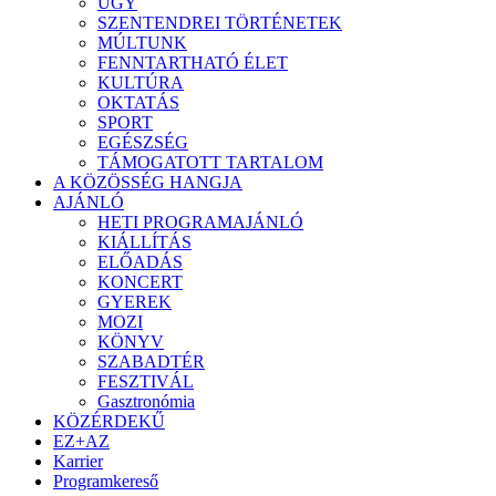
ÜGY
SZENTENDREI TÖRTÉNETEK
MÚLTUNK
FENNTARTHATÓ ÉLET
KULTÚRA
OKTATÁS
SPORT
EGÉSZSÉG
TÁMOGATOTT TARTALOM
A KÖZÖSSÉG HANGJA
AJÁNLÓ
HETI PROGRAMAJÁNLÓ
KIÁLLÍTÁS
ELŐADÁS
KONCERT
GYEREK
MOZI
KÖNYV
SZABADTÉR
FESZTIVÁL
Gasztronómia
KÖZÉRDEKŰ
EZ+AZ
Karrier
Programkereső