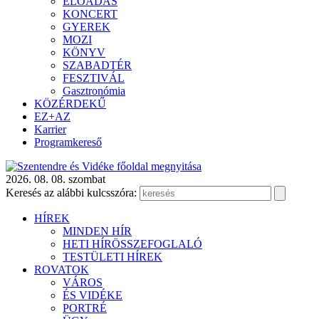
ELŐADÁS
KONCERT
GYEREK
MOZI
KÖNYV
SZABADTÉR
FESZTIVÁL
Gasztronómia
KÖZÉRDEKŰ
EZ+AZ
Karrier
Programkereső
2026. 08. 08. szombat
Keresés az alábbi kulcsszóra:
HÍREK
MINDEN HÍR
HETI HÍRÖSSZEFOGLALÓ
TESTÜLETI HÍREK
ROVATOK
VÁROS
ÉS VIDÉKE
PORTRÉ