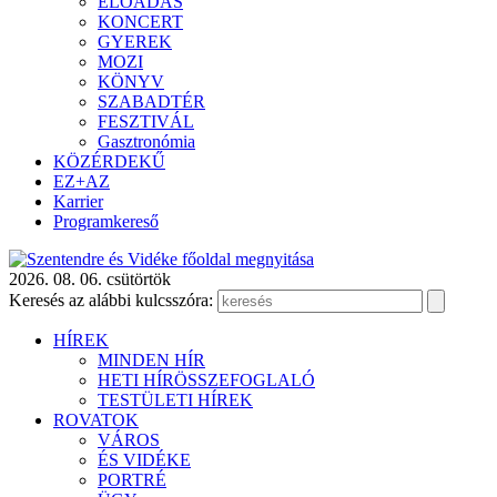
ELŐADÁS
KONCERT
GYEREK
MOZI
KÖNYV
SZABADTÉR
FESZTIVÁL
Gasztronómia
KÖZÉRDEKŰ
EZ+AZ
Karrier
Programkereső
2026. 08. 06. csütörtök
Keresés az alábbi kulcsszóra:
HÍREK
MINDEN HÍR
HETI HÍRÖSSZEFOGLALÓ
TESTÜLETI HÍREK
ROVATOK
VÁROS
ÉS VIDÉKE
PORTRÉ