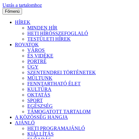
Ugrás a tartalomhoz
Főmenü
HÍREK
MINDEN HÍR
HETI HÍRÖSSZEFOGLALÓ
TESTÜLETI HÍREK
ROVATOK
VÁROS
ÉS VIDÉKE
PORTRÉ
ÜGY
SZENTENDREI TÖRTÉNETEK
MÚLTUNK
FENNTARTHATÓ ÉLET
KULTÚRA
OKTATÁS
SPORT
EGÉSZSÉG
TÁMOGATOTT TARTALOM
A KÖZÖSSÉG HANGJA
AJÁNLÓ
HETI PROGRAMAJÁNLÓ
KIÁLLÍTÁS