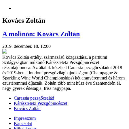
Kovács Zoltán
A molinón: Kovács Zoltán
2019. december. 18. 12:00
Kovács Zoltán erdélyi származású közgazdász, a partiumi
Szilágyságban működő Kárászteleki Pezsgőpincészet
résztulajdonosa. Az általuk készített Carassia pezsgőcsaládot 2018
és 2019-ben a londoni pezsgővilágbajnokságon (Champagne &
Sparkling Wine World Championships) két aranyéremmel és három
ezüstéremmel díjazták. Zoltán több mint húsz éve Szentendrén él,
négy gyerek édesapja, friss nagypapa.
Carassia pezsgőcsalád
Kárászteleki Pezsgőpincészet
Kovács Zoltán
Impresszum
Kapcsolat
Etikai kódex