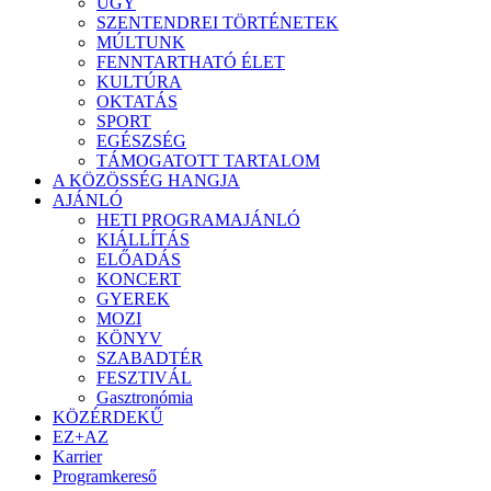
ÜGY
SZENTENDREI TÖRTÉNETEK
MÚLTUNK
FENNTARTHATÓ ÉLET
KULTÚRA
OKTATÁS
SPORT
EGÉSZSÉG
TÁMOGATOTT TARTALOM
A KÖZÖSSÉG HANGJA
AJÁNLÓ
HETI PROGRAMAJÁNLÓ
KIÁLLÍTÁS
ELŐADÁS
KONCERT
GYEREK
MOZI
KÖNYV
SZABADTÉR
FESZTIVÁL
Gasztronómia
KÖZÉRDEKŰ
EZ+AZ
Karrier
Programkereső