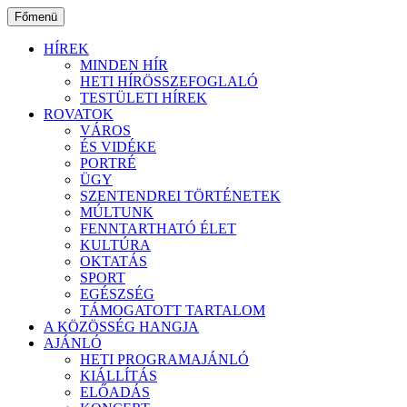
Ugrás
Főmenü
a
tartalomhoz
HÍREK
MINDEN HÍR
HETI HÍRÖSSZEFOGLALÓ
TESTÜLETI HÍREK
ROVATOK
VÁROS
ÉS VIDÉKE
PORTRÉ
ÜGY
SZENTENDREI TÖRTÉNETEK
MÚLTUNK
FENNTARTHATÓ ÉLET
KULTÚRA
OKTATÁS
SPORT
EGÉSZSÉG
TÁMOGATOTT TARTALOM
A KÖZÖSSÉG HANGJA
AJÁNLÓ
HETI PROGRAMAJÁNLÓ
KIÁLLÍTÁS
ELŐADÁS