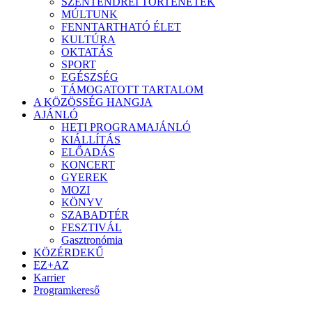
SZENTENDREI TÖRTÉNETEK
MÚLTUNK
FENNTARTHATÓ ÉLET
KULTÚRA
OKTATÁS
SPORT
EGÉSZSÉG
TÁMOGATOTT TARTALOM
A KÖZÖSSÉG HANGJA
AJÁNLÓ
HETI PROGRAMAJÁNLÓ
KIÁLLÍTÁS
ELŐADÁS
KONCERT
GYEREK
MOZI
KÖNYV
SZABADTÉR
FESZTIVÁL
Gasztronómia
KÖZÉRDEKŰ
EZ+AZ
Karrier
Programkereső