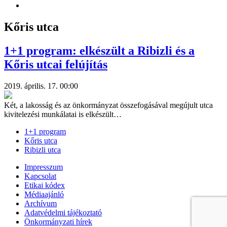
Kőris utca
1+1 program: elkészült a Ribizli és a
Kőris utcai felújítás
2019. április. 17. 00:00
Két, a lakosság és az önkormányzat összefogásával megújult utca
kivitelezési munkálatai is elkészült…
1+1 program
Kőris utca
Ribizli utca
Impresszum
Kapcsolat
Etikai kódex
Médiaajánló
Archívum
Adatvédelmi tájékoztató
Önkormányzati hírek