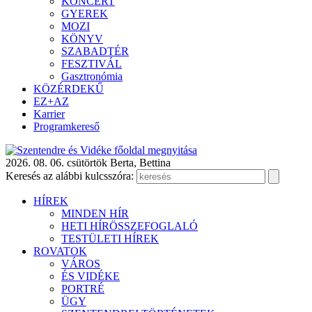
KONCERT
GYEREK
MOZI
KÖNYV
SZABADTÉR
FESZTIVÁL
Gasztronómia
KÖZÉRDEKŰ
EZ+AZ
Karrier
Programkereső
2026. 08. 06. csütörtök
Berta, Bettina
Keresés az alábbi kulcsszóra:
HÍREK
MINDEN HÍR
HETI HÍRÖSSZEFOGLALÓ
TESTÜLETI HÍREK
ROVATOK
VÁROS
ÉS VIDÉKE
PORTRÉ
ÜGY