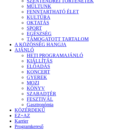
SZENTENDREI TÖRTÉNETEK
MÚLTUNK
FENNTARTHATÓ ÉLET
KULTÚRA
OKTATÁS
SPORT
EGÉSZSÉG
TÁMOGATOTT TARTALOM
A KÖZÖSSÉG HANGJA
AJÁNLÓ
HETI PROGRAMAJÁNLÓ
KIÁLLÍTÁS
ELŐADÁS
KONCERT
GYEREK
MOZI
KÖNYV
SZABADTÉR
FESZTIVÁL
Gasztronómia
KÖZÉRDEKŰ
EZ+AZ
Karrier
Programkereső