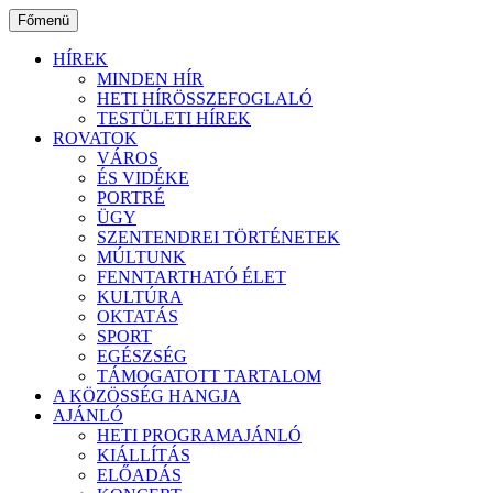
Ugrás
Főmenü
a
tartalomhoz
HÍREK
MINDEN HÍR
HETI HÍRÖSSZEFOGLALÓ
TESTÜLETI HÍREK
ROVATOK
VÁROS
ÉS VIDÉKE
PORTRÉ
ÜGY
SZENTENDREI TÖRTÉNETEK
MÚLTUNK
FENNTARTHATÓ ÉLET
KULTÚRA
OKTATÁS
SPORT
EGÉSZSÉG
TÁMOGATOTT TARTALOM
A KÖZÖSSÉG HANGJA
AJÁNLÓ
HETI PROGRAMAJÁNLÓ
KIÁLLÍTÁS
ELŐADÁS