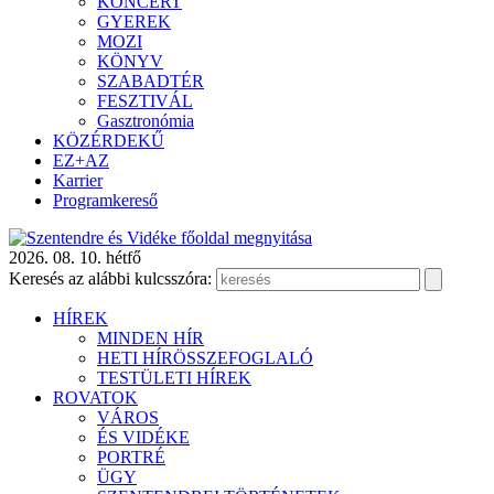
KONCERT
GYEREK
MOZI
KÖNYV
SZABADTÉR
FESZTIVÁL
Gasztronómia
KÖZÉRDEKŰ
EZ+AZ
Karrier
Programkereső
2026. 08. 10. hétfő
Keresés az alábbi kulcsszóra:
HÍREK
MINDEN HÍR
HETI HÍRÖSSZEFOGLALÓ
TESTÜLETI HÍREK
ROVATOK
VÁROS
ÉS VIDÉKE
PORTRÉ
ÜGY