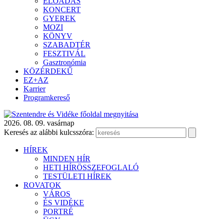
ELŐADÁS
KONCERT
GYEREK
MOZI
KÖNYV
SZABADTÉR
FESZTIVÁL
Gasztronómia
KÖZÉRDEKŰ
EZ+AZ
Karrier
Programkereső
2026. 08. 09. vasárnap
Keresés az alábbi kulcsszóra:
HÍREK
MINDEN HÍR
HETI HÍRÖSSZEFOGLALÓ
TESTÜLETI HÍREK
ROVATOK
VÁROS
ÉS VIDÉKE
PORTRÉ