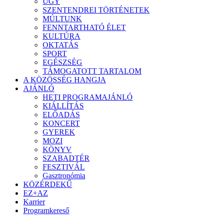
ÜGY
SZENTENDREI TÖRTÉNETEK
MÚLTUNK
FENNTARTHATÓ ÉLET
KULTÚRA
OKTATÁS
SPORT
EGÉSZSÉG
TÁMOGATOTT TARTALOM
A KÖZÖSSÉG HANGJA
AJÁNLÓ
HETI PROGRAMAJÁNLÓ
KIÁLLÍTÁS
ELŐADÁS
KONCERT
GYEREK
MOZI
KÖNYV
SZABADTÉR
FESZTIVÁL
Gasztronómia
KÖZÉRDEKŰ
EZ+AZ
Karrier
Programkereső