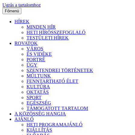
Ugrás a tartalomhoz
Főmenü
HÍREK
MINDEN HÍR
HETI HÍRÖSSZEFOGLALÓ
TESTÜLETI HÍREK
ROVATOK
VÁROS
ÉS VIDÉKE
PORTRÉ
ÜGY
SZENTENDREI TÖRTÉNETEK
MÚLTUNK
FENNTARTHATÓ ÉLET
KULTÚRA
OKTATÁS
SPORT
EGÉSZSÉG
TÁMOGATOTT TARTALOM
A KÖZÖSSÉG HANGJA
AJÁNLÓ
HETI PROGRAMAJÁNLÓ
KIÁLLÍTÁS