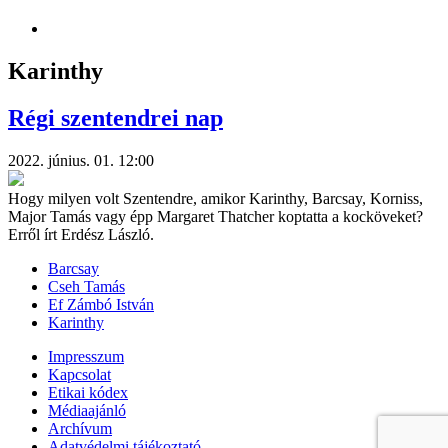
Karinthy
Régi szentendrei nap
2022. június. 01. 12:00
Hogy milyen volt Szentendre, amikor Karinthy, Barcsay, Korniss,
Major Tamás vagy épp Margaret Thatcher koptatta a kocköveket?
Erről írt Erdész László.
Barcsay
Cseh Tamás
Ef Zámbó István
Karinthy
Impresszum
Kapcsolat
Etikai kódex
Médiaajánló
Archívum
Adatvédelmi tájékoztató