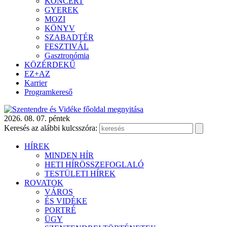
KONCERT
GYEREK
MOZI
KÖNYV
SZABADTÉR
FESZTIVÁL
Gasztronómia
KÖZÉRDEKŰ
EZ+AZ
Karrier
Programkereső
2026. 08. 07. péntek
Keresés az alábbi kulcsszóra:
HÍREK
MINDEN HÍR
HETI HÍRÖSSZEFOGLALÓ
TESTÜLETI HÍREK
ROVATOK
VÁROS
ÉS VIDÉKE
PORTRÉ
ÜGY