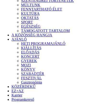
SZENTENDREI TÖRTÉNETEK
MÚLTUNK
FENNTARTHATÓ ÉLET
KULTÚRA
OKTATÁS
SPORT
EGÉSZSÉG
TÁMOGATOTT TARTALOM
A KÖZÖSSÉG HANGJA
AJÁNLÓ
HETI PROGRAMAJÁNLÓ
KIÁLLÍTÁS
ELŐADÁS
KONCERT
GYEREK
MOZI
KÖNYV
SZABADTÉR
FESZTIVÁL
Gasztronómia
KÖZÉRDEKŰ
EZ+AZ
Karrier
Programkereső