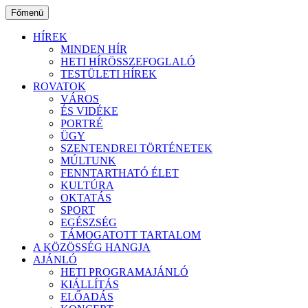
Ugrás
Főmenü
a
tartalomhoz
HÍREK
MINDEN HÍR
HETI HÍRÖSSZEFOGLALÓ
TESTÜLETI HÍREK
ROVATOK
VÁROS
ÉS VIDÉKE
PORTRÉ
ÜGY
SZENTENDREI TÖRTÉNETEK
MÚLTUNK
FENNTARTHATÓ ÉLET
KULTÚRA
OKTATÁS
SPORT
EGÉSZSÉG
TÁMOGATOTT TARTALOM
A KÖZÖSSÉG HANGJA
AJÁNLÓ
HETI PROGRAMAJÁNLÓ
KIÁLLÍTÁS
ELŐADÁS