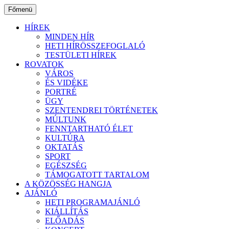
Ugrás
Főmenü
a
tartalomhoz
HÍREK
MINDEN HÍR
HETI HÍRÖSSZEFOGLALÓ
TESTÜLETI HÍREK
ROVATOK
VÁROS
ÉS VIDÉKE
PORTRÉ
ÜGY
SZENTENDREI TÖRTÉNETEK
MÚLTUNK
FENNTARTHATÓ ÉLET
KULTÚRA
OKTATÁS
SPORT
EGÉSZSÉG
TÁMOGATOTT TARTALOM
A KÖZÖSSÉG HANGJA
AJÁNLÓ
HETI PROGRAMAJÁNLÓ
KIÁLLÍTÁS
ELŐADÁS