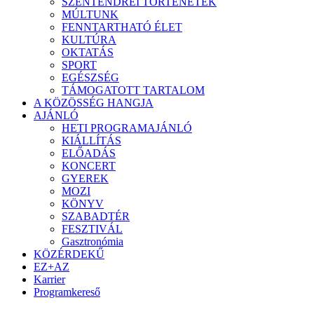
SZENTENDREI TÖRTÉNETEK
MÚLTUNK
FENNTARTHATÓ ÉLET
KULTÚRA
OKTATÁS
SPORT
EGÉSZSÉG
TÁMOGATOTT TARTALOM
A KÖZÖSSÉG HANGJA
AJÁNLÓ
HETI PROGRAMAJÁNLÓ
KIÁLLÍTÁS
ELŐADÁS
KONCERT
GYEREK
MOZI
KÖNYV
SZABADTÉR
FESZTIVÁL
Gasztronómia
KÖZÉRDEKŰ
EZ+AZ
Karrier
Programkereső