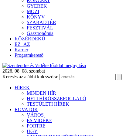
KONCERT
GYEREK
MOZI
KÖNYV
SZABADTÉR
FESZTIVÁL
Gasztronómia
KÖZÉRDEKŰ
EZ+AZ
Karrier
Programkereső
2026. 08. 08. szombat
Keresés az alábbi kulcsszóra:
HÍREK
MINDEN HÍR
HETI HÍRÖSSZEFOGLALÓ
TESTÜLETI HÍREK
ROVATOK
VÁROS
ÉS VIDÉKE
PORTRÉ
ÜGY