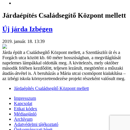
Járdaépítés Családsegítő Központ mellett
Új járda Izbégen
2019. január. 18. 13:39
Járda épült a Családsegítő Központ mellett, a Szentlászlói út és a
Forgách utca között kb. 60 méter hosszúságban, a megvilágítását
napelemes lámpákkal oldották meg. A kivitelezés, mely október
második felében kezdődött, teljesen lezárult, megtörtént a műszaki
átadás-átvétel is. A beruházás a Mária utcai csomópont kialakítása –
az izbégi iskola környezetrendezése projekt részeként valósult meg.
Járdaépítés Családsegítő Központ mellett
Impresszum
Kapcsolat
Etikai kódex
Médiaajánló
Archívum
Adatvédelmi tájékoztató
Önkormányzati hírek