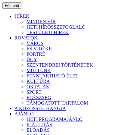
Ugrás
Főmenü
a
tartalomhoz
HÍREK
MINDEN HÍR
HETI HÍRÖSSZEFOGLALÓ
TESTÜLETI HÍREK
ROVATOK
VÁROS
ÉS VIDÉKE
PORTRÉ
ÜGY
SZENTENDREI TÖRTÉNETEK
MÚLTUNK
FENNTARTHATÓ ÉLET
KULTÚRA
OKTATÁS
SPORT
EGÉSZSÉG
TÁMOGATOTT TARTALOM
A KÖZÖSSÉG HANGJA
AJÁNLÓ
HETI PROGRAMAJÁNLÓ
KIÁLLÍTÁS
ELŐADÁS