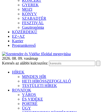
KONCERT
GYEREK
MOZI
KÖNYV
SZABADTÉR
FESZTIVÁL
Gasztronómia
KÖZÉRDEKŰ
EZ+AZ
Karrier
Programkereső
2026. 08. 09. vasárnap
Keresés az alábbi kulcsszóra:
HÍREK
MINDEN HÍR
HETI HÍRÖSSZEFOGLALÓ
TESTÜLETI HÍREK
ROVATOK
VÁROS
ÉS VIDÉKE
PORTRÉ
ÜGY