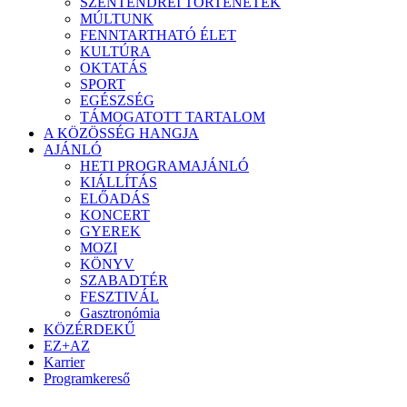
SZENTENDREI TÖRTÉNETEK
MÚLTUNK
FENNTARTHATÓ ÉLET
KULTÚRA
OKTATÁS
SPORT
EGÉSZSÉG
TÁMOGATOTT TARTALOM
A KÖZÖSSÉG HANGJA
AJÁNLÓ
HETI PROGRAMAJÁNLÓ
KIÁLLÍTÁS
ELŐADÁS
KONCERT
GYEREK
MOZI
KÖNYV
SZABADTÉR
FESZTIVÁL
Gasztronómia
KÖZÉRDEKŰ
EZ+AZ
Karrier
Programkereső