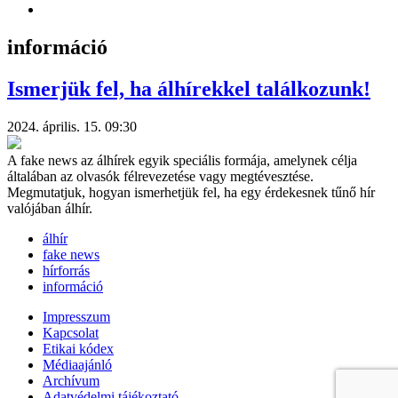
információ
Ismerjük fel, ha álhírekkel találkozunk!
2024. április. 15. 09:30
A fake news az álhírek egyik speciális formája, amelynek célja
általában az olvasók félrevezetése vagy megtévesztése.
Megmutatjuk, hogyan ismerhetjük fel, ha egy érdekesnek tűnő hír
valójában álhír.
álhír
fake news
hírforrás
információ
Impresszum
Kapcsolat
Etikai kódex
Médiaajánló
Archívum
Adatvédelmi tájékoztató